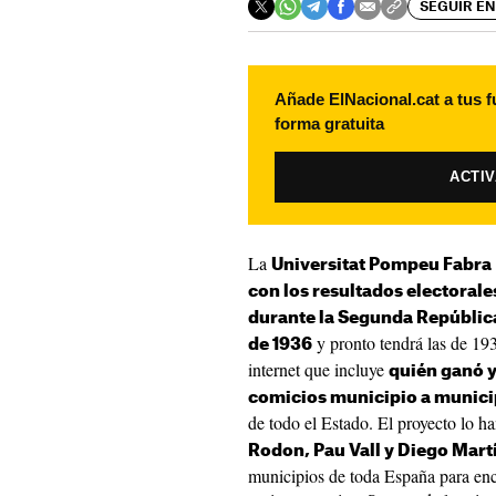
SEGUIR EN
Añade ElNacional.cat a tus f
forma gratuita
ACTI
La
Universitat Pompeu Fabra
con los resultados electorale
durante la Segunda Repúblic
y pronto tendrá las de 193
de 1936
internet que incluye
quién ganó y
comicios municipio a munici
de todo el Estado. El proyecto lo h
Rodon, Pau Vall y Diego Mart
municipios de toda España para enc