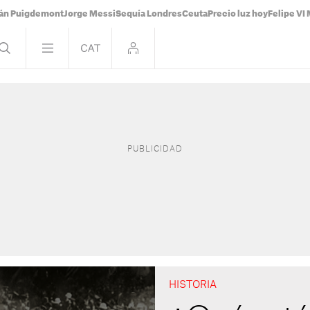
ián Puigdemont
Jorge Messi
Sequía Londres
Ceuta
Precio luz hoy
Felipe VI 
HISTORIA