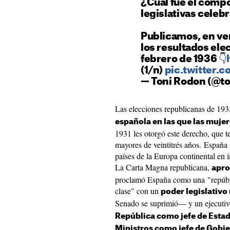
¿Cuál fue el compo
legislativas celeb
Publicamos, en ver
los resultados elec
febrero de 1936 👇
(1/n)
pic.twitter
— Toni Rodon (@t
Las elecciones republicanas de 19
española en las que las muje
1931 les otorgó este derecho, que t
mayores de veintitrés años. España 
países de la Europa continental en in
La Carta Magna republicana,
apro
proclamó España como una "repúbli
clase" con un
poder legislativo
Senado se suprimió— y un ejecutiv
República como jefe de Estad
Ministros como jefe de Gobi