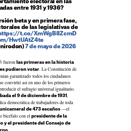
rtamiento electoral en las
radas entre 1931 y 1936?
sión beta y en primera fase,
torales de las legislativas de
https://t.co/XmWgB8ZcmD
.com/HwtUAtZ4te
onirodon)
7 de mayo de 2026
33 fueron
las primeras en la historia
. La Constitución de
res pudieron votar
enían garantizado todos los ciudadanos
se convirtió así en uno de los primeros
troducir el sufragio universal igualitario.
,
bada el 9 de diciembre de 1931
ca democrática de trabajadores de toda
—el
 unicameral de 473 escaños
o bicéfalo con el
presidente de la
o y el presidente del Consejo de
.
erno