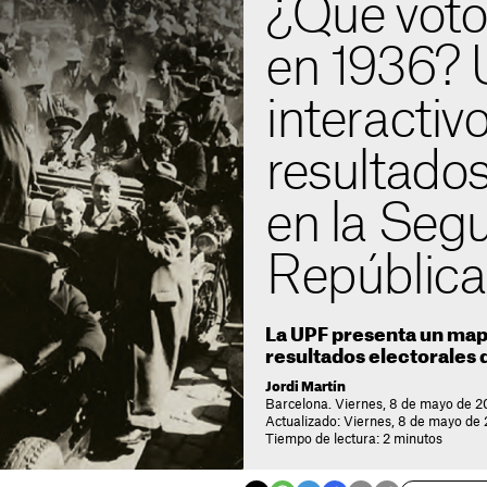
¿Qué votó
en 1936?
interactiv
resultados
en la Seg
República
La UPF presenta un map
resultados electorales d
Jordi Martín
Barcelona. Viernes, 8 de mayo de 2
Actualizado: Viernes, 8 de mayo de 
Tiempo de lectura: 2 minutos