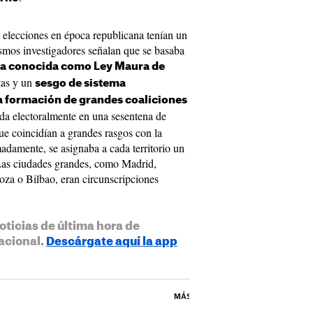
 elecciones en época republicana tenían un
ismos investigadores señalan que se basaba
 la conocida como Ley Maura de
rtas y un
sesgo de sistema
a formación de grandes coaliciones
ida electoralmente en una sesentena de
ue coincidían a grandes rasgos con la
adamente, se asignaba a cada territorio un
Las ciudades grandes, como Madrid,
oza o Bilbao, eran circunscripciones
oticias de última hora de
acional.
Descárgate aquí la app
MÁS