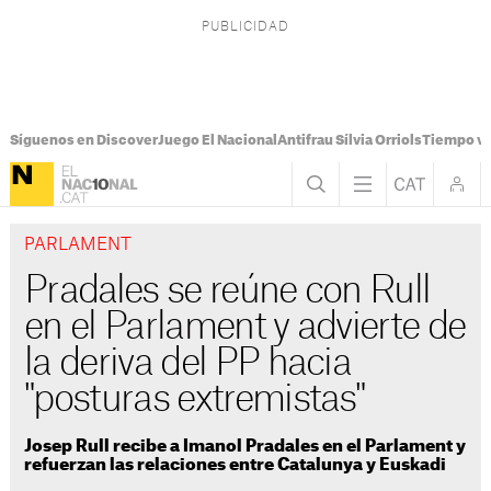
Síguenos en Discover
Juego El Nacional
Antifrau Sílvia Orriols
Tiempo vi
PARLAMENT
Pradales se reúne con Rull
en el Parlament y advierte de
la deriva del PP hacia
"posturas extremistas"
Josep Rull recibe a Imanol Pradales en el Parlament y
refuerzan las relaciones entre Catalunya y Euskadi