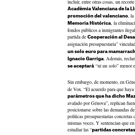
incluir, entre otras cosas, un recort
Acadèmia Valenciana de la L
, l
promoción del valenciano
, la elimina
Memoria Histórica
fondos públicos a inmigrantes ilegal
partida de
Cooperación al Desa
asignación presupuestaria” vincula
un solo euro para mamarrach
. Además, recla
Ignacio Garriga
“ni un solo” menor 
se aceptará
Sin embargo, de momento, en Gé
de Vox. “El acuerdo para que haya 
parámetros que ha dicho Ma
avalado por Génova”, replican fuent
posicionarse sobre las demandas de
políticas presupuestarias concretas 
mismas voces. Y sentencian que en 
estudiar las “
partidas concreta