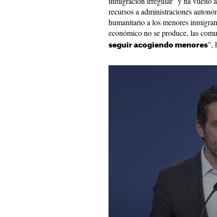
inmigración irregular” y ha vuelto 
recursos a administraciones autonó
humanitario a los menores inmigra
económico no se produce, las com
”, 
seguir acogiendo menores