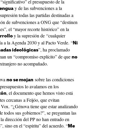
e “significativo” el presupuesto de la
y de las subvenciones a la
lengua
a supresión todas las partidas destinadas a
ción de subvenciones a ONG que “destinen
es”, el “mayor recorte histórico” en la
y la supresión de “cualquier
rrollo
da a la Agenda 2030 y al Pacto Verde. “
Ni
”, ha proclamado
adas ideológicas
man un “compromiso explícito” de que
no
extranjero no acompañado.
nova
sobre las condiciones
no se mojan
presupuestos lo avalamos en los
, el documento que hemos visto está
zón
es cercanas a Feijóo, que evitan
 Vox. “¿Génova tiene que estar analizando
de todos sus gobiernos?”, se preguntan las
la dirección del PP no han entrado en
”, sino en el “espíritu” del acuerdo. “
s
Me