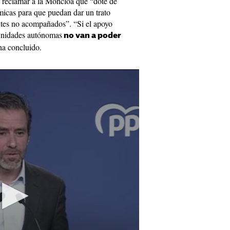
a reclamar a la Moncloa que “dote de
micas para que puedan dar un trato
ntes no acompañados”. “Si el apoyo
unidades autónomas
no van a poder
ha concluido.