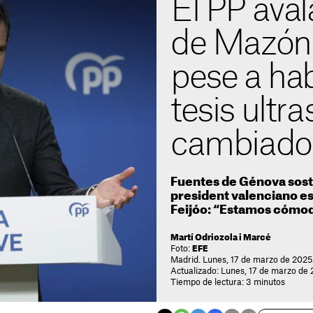
El PP aval
de Mazón
pese a ha
tesis ultr
cambiado 
Fuentes de Génova sosti
president valenciano e
Feijóo: “Estamos cómo
Martí Odriozola i Marcé
Foto:
EFE
Madrid. Lunes, 17 de marzo de 2025
Actualizado: Lunes, 17 de marzo de 
Tiempo de lectura: 3 minutos