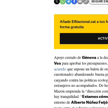
SEGUIR EN
Añade ElNacional.cat a tus f
forma gratuita
ACTI
Apoyo cerrado de
a la de
Génova
para aprobar los presupuestos.
Vox
acuerdo
que supone un balón de ox
cuestionado) abanderando buena p
cargando contra las políticas ecolog
extranjeros no acompañados. De h
Mazón emprenda la “dirección corre
hay tranquilidad. “
Estamos cóm
entorno de
Alberto Núñez Feij
pacto entre el gobierno valencian