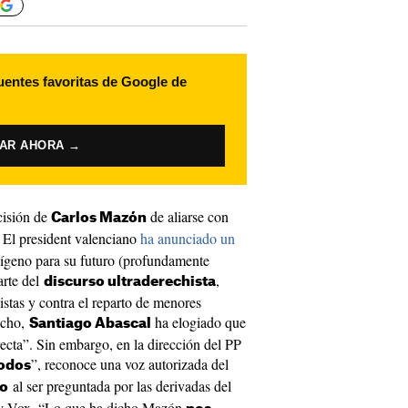
uentes favoritas de Google de
VAR AHORA →
cisión de
de aliarse con
Carlos Mazón
 El president valenciano
ha anunciado un
ígeno para su futuro (profundamente
arte del
,
discurso ultraderechista
istas y contra el reparto de menores
echo,
ha elogiado que
Santiago Abascal
cta”. Sin embargo, en la dirección del PP
”, reconoce una voz autorizada del
odos
al ser preguntada por las derivadas del
óo
o y Vox. “Lo que ha dicho Mazón