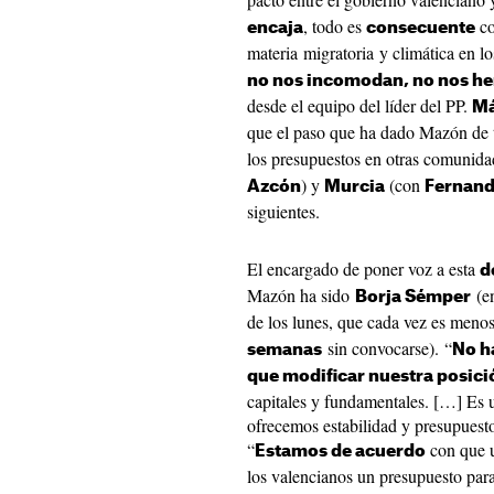
, todo es
co
encaja
consecuente
materia migratoria y climática en l
no nos incomodan, no nos he
desde el equipo del líder del PP.
Má
que el paso que ha dado Mazón de 
los presupuestos en otras comunid
) y
(con
Azcón
Murcia
Fernand
siguientes.
El encargado de poner voz a esta
d
Mazón ha sido
(en
Borja Sémper
de los lunes, que cada vez es meno
sin convocarse). “
semanas
No h
que modificar nuestra posic
capitales y fundamentales. […] Es 
ofrecemos estabilidad y presupuesto
“
con que u
Estamos de acuerdo
los valencianos un presupuesto para