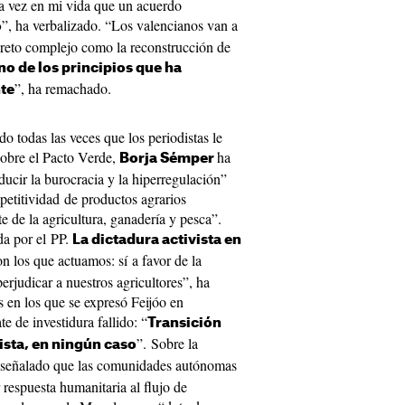
ca vez en mi vida que un acuerdo
”, ha verbalizado. “Los valencianos van a
o
 reto complejo como la reconstrucción de
no de los principios que ha
”, ha remachado.
te
do todas las veces que los periodistas le
Sobre el Pacto Verde,
ha
Borja Sémper
ducir la burocracia y la hiperregulación”
petitividad de productos agrarios
e de la agricultura, ganadería y pesca”.
da por el PP.
La dictadura activista en
n los que actuamos: sí a favor de la
perjudicar a nuestros agricultores”, ha
 en los que se expresó Feijóo en
e de investidura fallido: “
Transición
”. Sobre la
vista, en ningún caso
 señalado que las comunidades autónomas
 respuesta humanitaria al flujo de