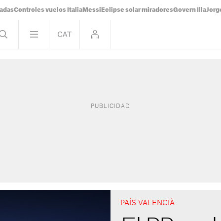
tadas
Controles vuelos Italia
Messi
Eclipse solar miradores
Govern Illa
Jorg
PAÍS VALENCIÀ