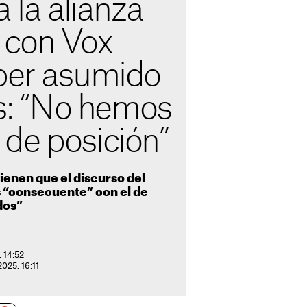
a la alianza
 con Vox
ber asumido
as: “No hemos
de posición”
enen que el discurso del
s “consecuente” con el de
dos”
. 14:52
2025. 16:11