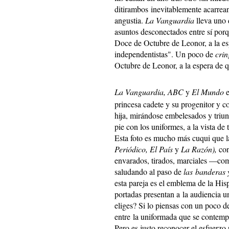
ditirambos inevitablemente acarrea
angustia.
La Vanguardia
lleva uno 
asuntos desconectados entre sí porq
Doce de Octubre de Leonor, a la es
independentistas". Un poco de
crin
Octubre de Leonor, a la espera de 
La Vanguardia,
ABC
y
El Mundo
e
princesa cadete y su progenitor y 
hija, mirándose embelesados y triunf
pie con los uniformes, a la vista d
Esta foto es mucho más cuqui que la 
Periódico, El País
y
La Razón),
con
envarados, tirados, marciales —co
saludando al paso de
las banderas 
esta pareja es el emblema de la His
portadas presentan a la audiencia 
eliges? Si lo piensas con un poco de
entre la uniformada que se contemp
Pero es justo reconocer el esfuerzo