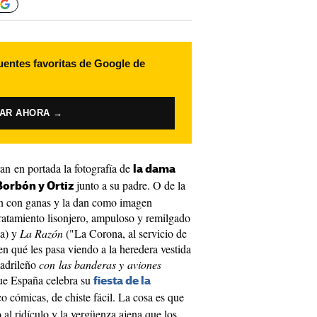
uentes favoritas de Google de
VAR AHORA →
an en portada la fotografía de
la dama
junto a su padre. O de la
Borbón y Ortiz
an con ganas y la dan como imagen
tratamiento lisonjero, ampuloso y remilgado
la) y
La Razón
("La Corona, al servicio de
n qué les pasa viendo a la heredera vestida
madrileño
con las banderas y aviones
e España celebra su
fiesta de la
 cómicas, de chiste fácil. La cosa es que
o al ridículo y la vergüenza ajena que los