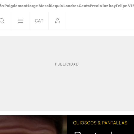
ián Puigdemont
Jorge Messi
Sequía Londres
Ceuta
Precio luz hoy
Felipe VI 
QUIOSCOS & PANTALLAS