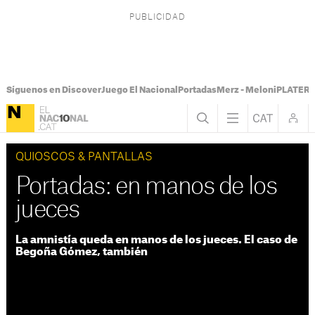
Síguenos en Discover
Juego El Nacional
Portadas
Merz - Meloni
PLATER T
QUIOSCOS & PANTALLAS
Portadas: en manos de los
jueces
La amnistía queda en manos de los jueces. El caso de
Begoña Gómez, también