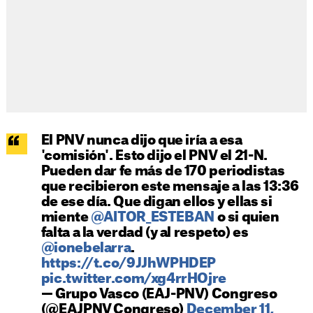
El PNV nunca dijo que iría a esa
'comisión'. Esto dijo el PNV el 21-N.
Pueden dar fe más de 170 periodistas
que recibieron este mensaje a las 13:36
de ese día. Que digan ellos y ellas si
miente
@AITOR_ESTEBAN
o si quien
falta a la verdad (y al respeto) es
@ionebelarra
.
https://t.co/9JJhWPHDEP
pic.twitter.com/xg4rrHOjre
— Grupo Vasco (EAJ-PNV) Congreso
(@EAJPNV_Congreso)
December 11,