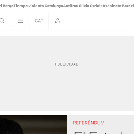
i Barça
Tiempo violento Catalunya
Antifrau Sílvia Orriols
Asesinato Barce
REFERÉNDUM