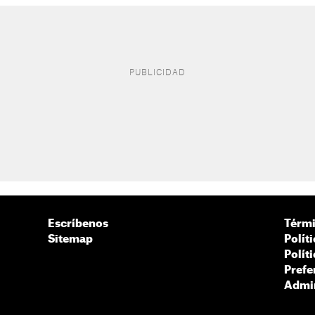
Escríbenos
Térmi
Sitemap
Polít
Polít
Prefe
Admin