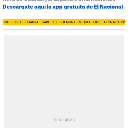
Descárgate aquí la app gratuita de El Nacional
MOSSOS D'ESQUADRA
CARLES PUIGDEMONT
MIQUEL BUCH
GONZALO BOYE