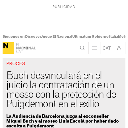
Síguenos en Discover
Juego El Nacional
Ultimátum Gobierno Italia
Melon
PROCÉS
Buch desvinculará en el
juicio la contratación de un
mosso con la protección de
Puigdemont en el exilio
La Audiencia de Barcelona juzga al exconseller
Miquel Buch y al mosso Lluís Escolà por haber dado
escolta a Puigdemont