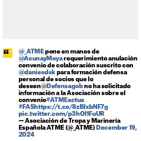
@_ATME
pone en manos de
@AcunayMoya
requerimiento anulación
convenio de colaboración suscrito con
@daniesdsk
para formación defensa
personal de socios que lo
deseen
@Defensagob
no ha solicitado
información a la Asociación sobre el
convenio
#ATMEactua
#FAS
https://t.co/8zBlxbNF7g
pic.twitter.com/p3hOI1FuUR
— Asociación de Tropa y Marinería
Española ATME (@_ATME)
December 19,
2024