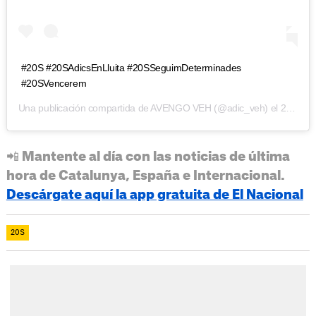
#20S #20SAdicsEnLluita #20SSeguimDeterminades
#20SVencerem
Una publicación compartida de
AVENGO VEH
(@adic_veh) el
21 Sep, 2018 a laso 3:13 PDT
📲 Mantente al día con las noticias de última
hora de Catalunya, España e Internacional.
Descárgate aquí la app gratuita de El Nacional
20S