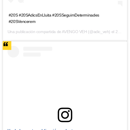
#20S #20SAdicsEnLluita #20SSeguimDeterminades
#20SVencerem
Una publicación compartida de
AVENGO VEH
(@adic_veh) el
21 Sep, 2018 a laso 3:12 PDT