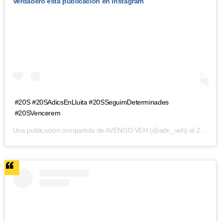
Verdadero esta publicación en Instagram
#20S #20SAdicsEnLluita #20SSeguimDeterminades
#20SVencerem
Una publicación compartida de
AVENGO VEH
(@adic_veh) el
21 Sep, 2018 a laso 3:13 PDT