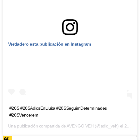
Verdadero esta publicación en Instagram
#20S #20SAdicsEnLluita #20SSeguimDeterminades
#20SVencerem
Una publicación compartida de
AVENGO VEH
(@adic_veh) el
21 Sep, 2018 a laso 3:05 PDT