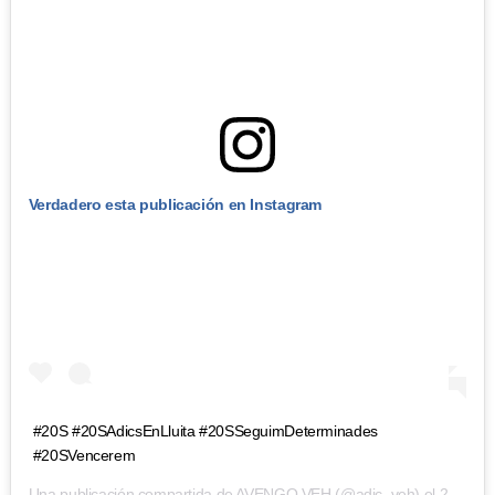
Verdadero esta publicación en Instagram
#20S #20SAdicsEnLluita #20SSeguimDeterminades
#20SVencerem
Una publicación compartida de
AVENGO VEH
(@adic_veh) el
21 Sep, 2018 a laso 3:15 PDT