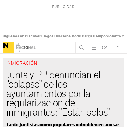
Síguenos en Discover
Juego El Nacional
Rodri Barça
Tiempo violento Ca
INMIGRACIÓN
Junts y PP denuncian el
"colapso" de los
ayuntamientos por la
regularización de
inmigrantes: "Están solos"
Tanto juntistas como populares coinciden en acusar