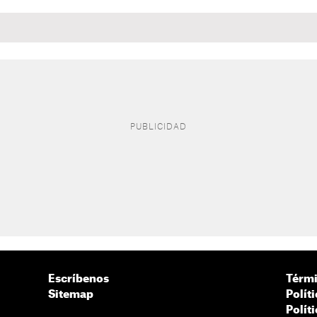
Escríbenos
Térmi
Sitemap
Polít
Polít