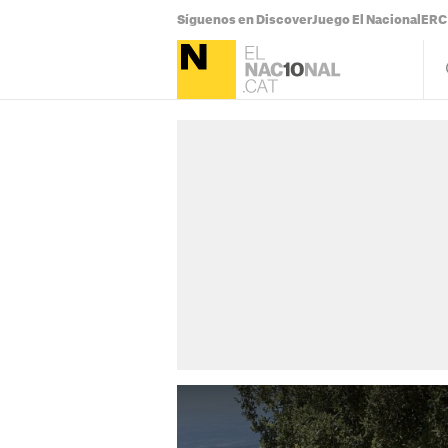
Síguenos en Discover
Juego El Nacional
ERC 