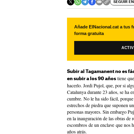
SEGUIR EN
Añade ElNacional.cat a tus f
forma gratuita
ACTI
Subir al Tagamanent no es fá
tiene que
en subir a los 90 años
hacerlo. Jordi Pujol, que, por si al
Catalunya durante 23 años, se ha e
cumbre. No le ha sido fácil, porqu
estrechos de piedra que suponen un 
personas mayores. Sin embargo Pujo
en la inauguración de las obras de r
escombros de un enclave que nos ha
años atrás.