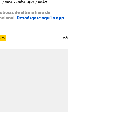
- y unos cuantos hijos y nietos.
oticias de última hora de
acional.
Descárgate aquí la app
NYA
MÁS