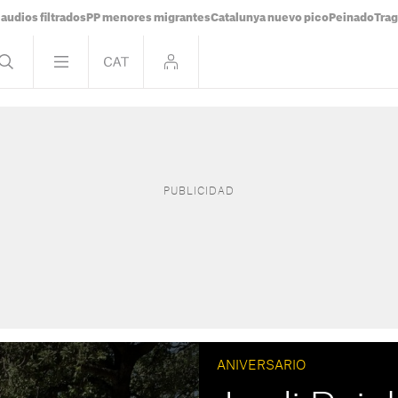
audios filtrados
PP menores migrantes
Catalunya nuevo pico
Peinado
Trag
ANIVERSARIO