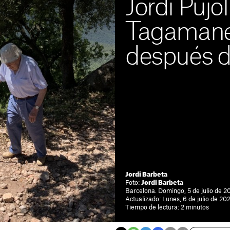
Jordi Pujol
Tagamane
después de
Jordi Barbeta
Foto:
Jordi Barbeta
Barcelona. Domingo, 5 de julio de 2
Actualizado: Lunes, 6 de julio de 202
Tiempo de lectura: 2 minutos