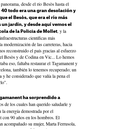
panorama, desde el río Besòs hasta el
o 40 todo era una gran desolación y
ue el Besòs, que era el río más
 un jardín, y desde aquí vemos el
, y la
ola de la Policia de Mollet
infraestructuras científicas más
a modernización de las carreteras, hacia
os reconstruido el país gracias al esfuerzo
el Besòs y de Codina en Vic... Lo hemos
altaba eso, faltaba restaurar el Tagamanent y
rcelona, también lo tenemos recuperado; un
a y he considerado que valía la pena el
rlo".
Tagamanent ha sorprendido a
s de los cuales han querido saludarle y
n la energía demostrada por el
t con 90 años en los hombros. El
han acompañado su mujer, Marta Ferrusola,