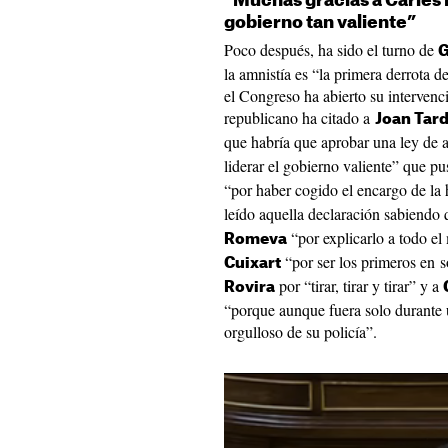
“Muchas gracias a Carles 
gobierno tan valiente”
Poco después, ha sido el turno de
G
la amnistía es “la primera derrota 
el Congreso ha abierto su intervenc
republicano ha citado a
Joan Tar
que habría que aprobar una ley de 
liderar el gobierno valiente” que pu
“por haber cogido el encargo de la 
leído aquella declaración sabiendo q
“por explicarlo a todo e
Romeva
“por ser los primeros en s
Cuixart
por “tirar, tirar y tirar” y a
Rovira
“porque aunque fuera solo durante 
orgulloso de su policía”.