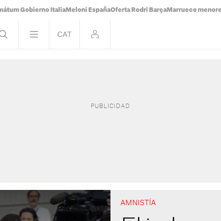
mátum Gobierno Italia
Meloni España
Oferta Rodri Barça
Marrueco menor
AMNISTÍA