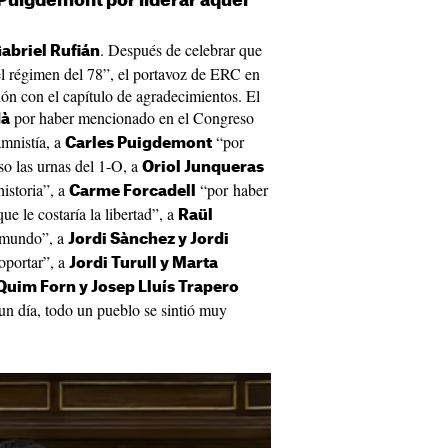
Puigdemont por liderar aquel
. Después de celebrar que
abriel Rufián
del régimen del 78”, el portavoz de ERC en
ión con el capítulo de agradecimientos. El
por haber mencionado en el Congreso
dà
amnistía, a
“por
Carles Puigdemont
so las urnas del 1-O, a
Oriol Junqueras
historia”, a
“por haber
Carme Forcadell
ue le costaría la libertad”, a
Raül
l mundo”, a
Jordi Sànchez y Jordi
oportar”, a
Jordi Turull y Marta
Quim Forn y Josep Lluís Trapero
un día, todo un pueblo se sintió muy