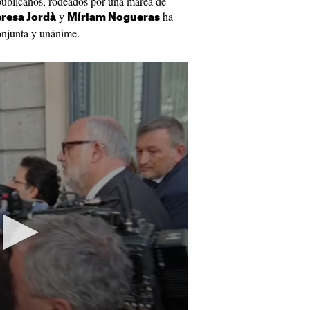
republicanos, rodeados por una marea de
y
ha
eresa Jordà
Míriam Nogueras
conjunta y unánime.