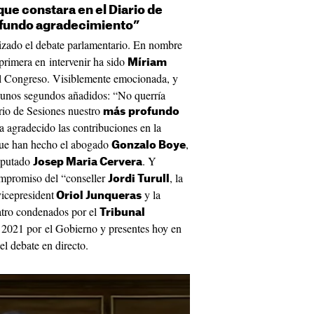
que constara en el Diario de
ofundo agradecimiento”
zado el debate parlamentario. En nombre
 primera en intervenir ha sido
Míriam
 el Congreso. Visiblemente emocionada, y
 unos segundos añadidos: “No querría
ario de Sesiones nuestro
más
profundo
a agradecido las contribuciones en la
 que han hecho el abogado
,
Gonzalo Boye
iputado
. Y
Josep Maria Cervera
ompromiso del “conseller
, la
Jordi Turull
 vicepresident
y la
Oriol Junqueras
uatro condenados por el
Tribunal
l 2021 por el Gobierno y presentes hoy en
el debate en directo.