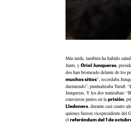
Más tarde, también ha habido salud
Junts, y
, presi
Oriol Junqueras
dos han bromeado delante de los per
”, recordaba Junq
muchos sitios
durmiendo”, puntualizaba Turull. “
Junqueras. Y los dos matizaban: “
estuvieron juntos en la
, p
prisión
, durante casi cuatro a
Lledoners
quienes fueron vicepresidente del G
el
referéndum del 1 de octubr