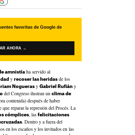
uentes favoritas de Google de
VAR AHORA →
ha servido al
de amnistía
y
de los
idad
recoser las heridas
y
y
riam Nogueras
Gabriel Rufián
del Congreso ilustran un
io
clima de
ora contenida) después de haber
e que reparar la represión del Procés. La
, las
os cómplices
felicitaciones
. Dentro y a fuera del
ecruzadas
os en los escaños y los invitados en las