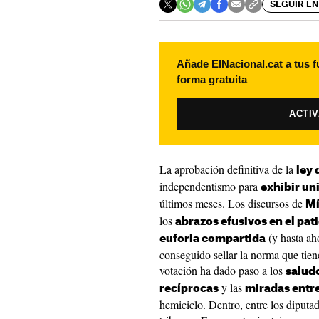
SEGUIR EN
Añade ElNacional.cat a tus f
forma gratuita
ACTI
La aprobación definitiva de la
ley 
independentismo para
exhibir un
últimos meses. Los discursos de
Mí
los
abrazos efusivos en el pat
(y hasta ah
euforia compartida
conseguido sellar la norma que tien
votación ha dado paso a los
salud
y las
recíprocas
miradas entr
hemiciclo. Dentro, entre los diputad