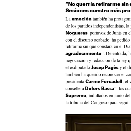
“No querría retirarme sin 
Sesiones nuestro más pr
La
también ha protagoni
emoción
de los partidos independentistas, la
, portavoz de Junts en
Nogueras
con el discurso acabado, ha pedido
retirarme sin que constara en el Di
”. De entrada, h
agradecimiento
negociación y redacción de la ley
el exdiputado
y el d
Josep Pagès
también ha querido reconocer el c
presidenta
, el
Carme Forcadell
consellera
”, los c
Dolors Bassa
, indultados en junio de
Supremo
la tribuna del Congreso para seguir 