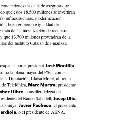
 concreciones más allá de asegurar que
ado que estos 18.500 millones se invertirán
o infraestructuras, modernización
ión, buen gobierno e igualdad de
trata de "la movilización de recursos
y que 13.700 millones provendrán de la
ditos del Instituto Catalán de Finanzas.
 ocupadas por el president
,
José Montilla
í como la plana mayor del PSC, con la
de la Diputación, Lluïsa Moret, al frente.
e de Telefónica,
; presidente
Marc Murtra
; conseller delegat de
chez Llibre
presidente del Banco Sabadell,
;
Josep Oliu
Catalunya,
, el presidente
Javier Pacheco
, o el presidente de AENA,
ardiola