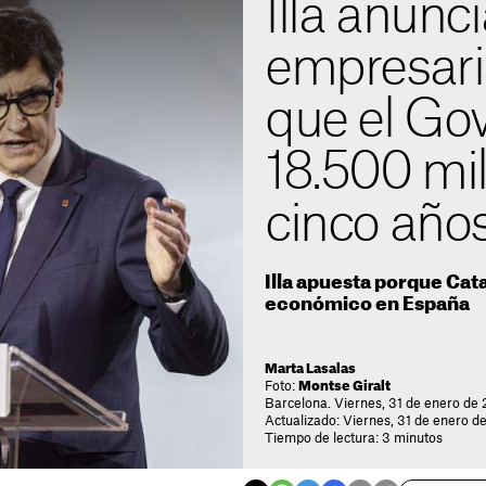
Illa anunci
empresari
que el Gov
18.500 mi
cinco año
Illa apuesta porque Cat
económico en España
Marta Lasalas
Foto:
Montse Giralt
Barcelona. Viernes, 31 de enero de 
Actualizado: Viernes, 31 de enero de
Tiempo de lectura: 3 minutos