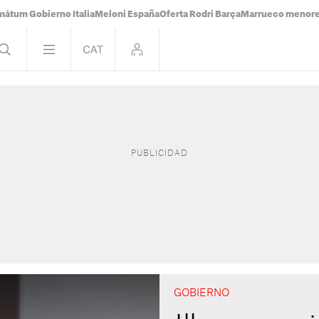
mátum Gobierno Italia
Meloni España
Oferta Rodri Barça
Marrueco menor
GOBIERNO