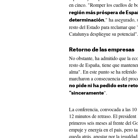
en cinco. "Romper los cuellos de bo
región más próspera de Espa
," ha asegurado, s
determinación
resto del Estado para reclamar que
Catalunya despliegue su potencial"
Retorno de las empresas
No obstante, ha admitido que la econ
resto de España, tiene que mantenerse
alma". En este punto se ha referido 
marcharon a consecuencia del procé
no pide ni ha pedido este ret
".
"sinceramente
La conferencia, convocada a las 10
12 minutos de retraso. El president
primeros seis meses al frente del Go
empuje y energía en el país, pero t
queda atrás, apostar por la igualdad,