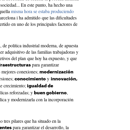
a sociedad... En este punto, ha hecho una
aquella
misma hora se estaba produciendo
rcelona i ha admitido que las dificultades
rtido en uno de los principales factores de
, de política industrial moderna, de apuesta
r adquisitivo de las familias trabajadoras y
jetivos del plan que hoy ha expuesto, y que
para garantizar
fraestructuras
 o mejores conexiones;
modernización
rsiones;
y
conocimiento
innovación,
de crecimiento;
igualdad de
licas reforzadas; y
,
buen gobierno
lica y modernizarla con la incorporación
 tres pilares que ha situado en la
para garantizar el desarrollo, la
ientes