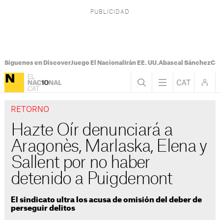
Síguenos en Discover
Juego El Nacional
Irán EE. UU.
Abascal Sánchez
Con
RETORNO
Hazte Oír denunciará a
Aragonès, Marlaska, Elena y
Sallent por no haber
detenido a Puigdemont
El sindicato ultra los acusa de omisión del deber de
perseguir delitos