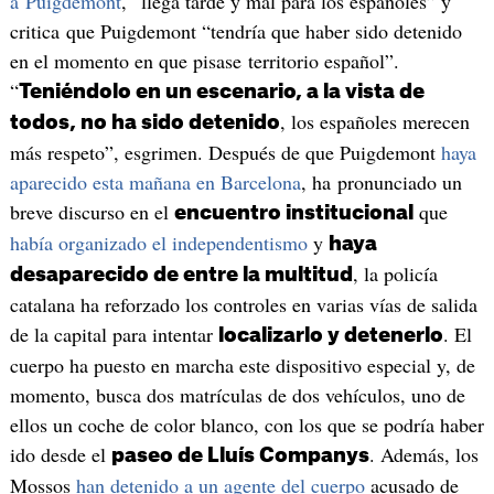
a Puigdemont
, “llega tarde y mal para los españoles” y
critica que Puigdemont “tendría que haber sido detenido
en el momento en que pisase territorio español”.
“
Teniéndolo en un escenario, a la vista de
, los españoles merecen
todos, no ha sido detenido
más respeto”, esgrimen. Después de que Puigdemont
haya
aparecido esta mañana en Barcelona
, ha pronunciado un
breve discurso en el
que
encuentro institucional
había organizado el independentismo
y
haya
, la policía
desaparecido de entre la multitud
catalana ha reforzado los controles en varias vías de salida
de la capital para intentar
. El
localizarlo y detenerlo
cuerpo ha puesto en marcha este dispositivo especial y, de
momento, busca dos matrículas de dos vehículos, uno de
ellos un coche de color blanco, con los que se podría haber
ido desde el
. Además, los
paseo de Lluís Companys
Mossos
han detenido a un agente del cuerpo
acusado de