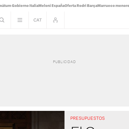
mátum Gobierno Italia
Meloni España
Oferta Rodri Barça
Marrueco menor
PRESUPUESTOS