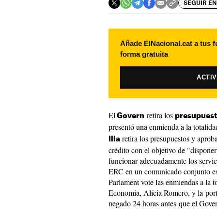
SEGUIR EN
Añade ElNacional.cat a tus f
forma gratuita
ACTI
El
retira los
Govern
presupues
presentó una enmienda a la totalida
retira los presupuestos y apro
Illa
crédito con el objetivo de "disponer
funcionar adecuadamente los servic
ERC en un comunicado conjunto este
Parlament vote las enmiendas a la to
Economia, Alícia Romero, y la port
negado 24 horas antes que el Gover