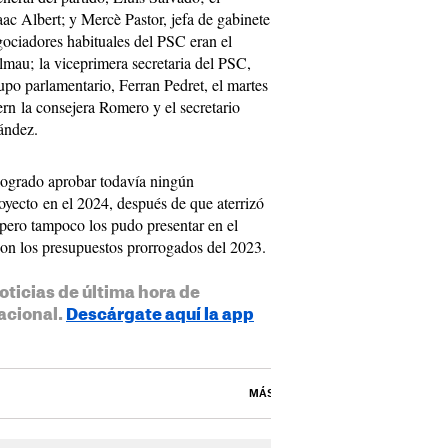
ac Albert; y Mercè Pastor, jefa de gabinete
ociadores habituales del PSC eran el
lmau; la viceprimera secretaria del PSC,
rupo parlamentario, Ferran Pedret, el martes
rn la consejera Romero y el secretario
ández.
 logrado aprobar todavía ningún
oyecto en el 2024, después de que aterrizó
 pero tampoco los pudo presentar en el
con los presupuestos prorrogados del 2023.
oticias de última hora de
acional.
Descárgate aquí la app
MÁS