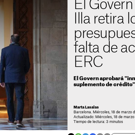
El Govern
Illa retira l
presupues
falta de a
ERC
El Govern aprobará "i
suplemento de crédito"
Marta Lasalas
Barcelona. Miércoles, 18 de marzo 
Actualizado: Miércoles, 18 de marzo
Tiempo de lectura: 3 minutos