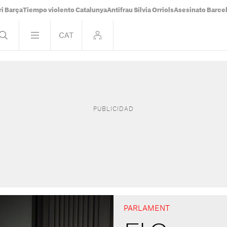
i Barça
Tiempo violento Catalunya
Antifrau Sílvia Orriols
Asesinato Barce
PARLAMENT