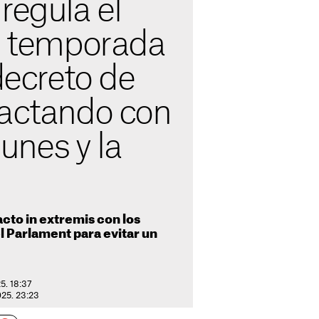
regula el
de temporada
 decreto de
pactando con
nes y la
pacto in extremis con los
l Parlament para evitar un
5. 18:37
025. 23:23