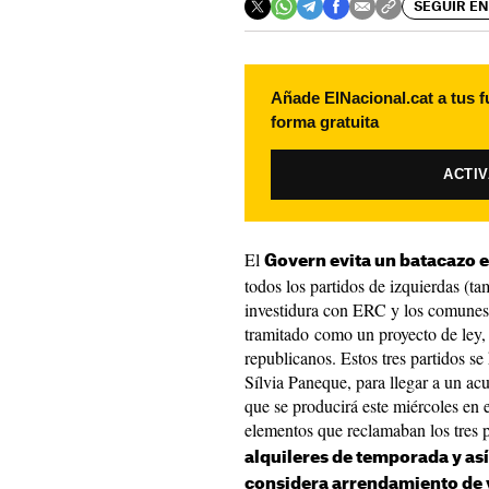
SEGUIR EN
Añade ElNacional.cat a tus f
forma gratuita
ACTI
El
Govern evita un batacazo 
todos los partidos de izquierdas (t
investidura con ERC y los comunes
tramitado como un proyecto de ley,
republicanos. Estos tres partidos se
Sílvia Paneque, para llegar a un ac
que se producirá este miércoles en
elementos que reclamaban los tres p
alquileres de temporada y as
c
onsidera arrendamiento de 