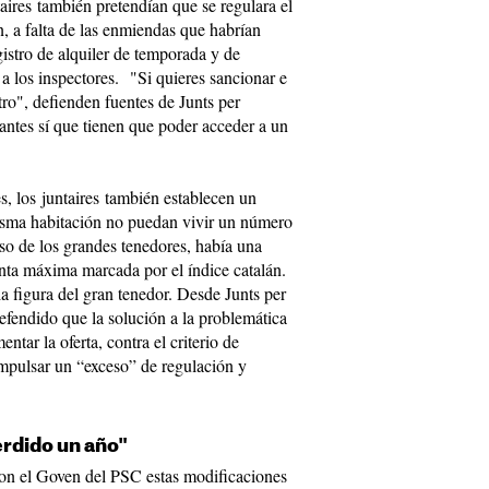
res también pretendían que se regulara el
n, a falta de las enmiendas que habrían
gistro de alquiler de temporada y de
o a los inspectores. "Si quieres sancionar e
tro", defienden fuentes de Junts per
antes sí que tienen que poder acceder a un
s, los juntaires también establecen un
isma habitación no puedan vivir un número
so de los grandes tenedores, había una
enta máxima marcada por el índice catalán.
a figura del gran tenedor. Desde Junts per
efendido que la solución a la problemática
entar la oferta, contra el criterio de
pulsar un “exceso” de regulación y
erdido un año"
con el Goven del PSC estas modificaciones