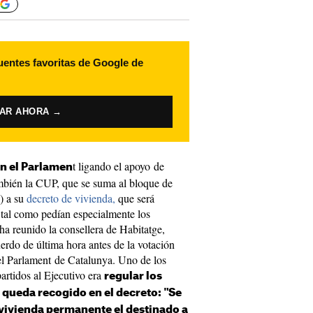
uentes favoritas de Google de
VAR AHORA →
t ligando el apoyo de
en el Parlamen
ambién la CUP, que se suma al bloque de
) a su
decreto de vivienda,
que será
 tal como pedían especialmente los
 ha reunido la consellera de Habitatge,
uerdo de última hora antes de la votación
 el Parlament de Catalunya. Uno de los
artidos al Ejecutivo era
regular los
í queda recogido en el decreto:
"Se
vivienda permanente el destinado a