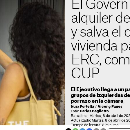
El Govern 
alquiler 
y salva el
vivienda 
ERC, comu
CUP
El Ejecutivo llega a un 
grupos de izquierdas de
porrazo en la cámara
Nura Portella
/
Vicenç Pagès
Foto:
Carlos Baglietto
Barcelona. Martes, 8 de abril de 202
Actualizado: Martes, 8 de abril de 2
Tiempo de lectura: 3 minutos