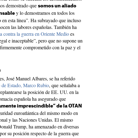
emos demostrado que
somos un aliado
y lo demostramos en todos los
nsable
 en esta línea”. Ha subrayado que incluso
nocen las labores españolas. También ha
a contra la guerra en Oriente Medio
es
egal e inaceptable”, pero que no supone un
e firmemente comprometido con la paz y el
s
res, José Manuel Albares, se ha referido
io de Estado, Marco Rubio
, que señalaba a
replantearse la posición de EE. UU. en la
plomacia española ha asegurado que
tamente imprescindible” de la OTAN
guridad euroatlántica del mismo modo en
cional y las Naciones Unidas. El mismo
 Donald Trump, ha amenazado en diversas
por su posición respecto de la guerra que