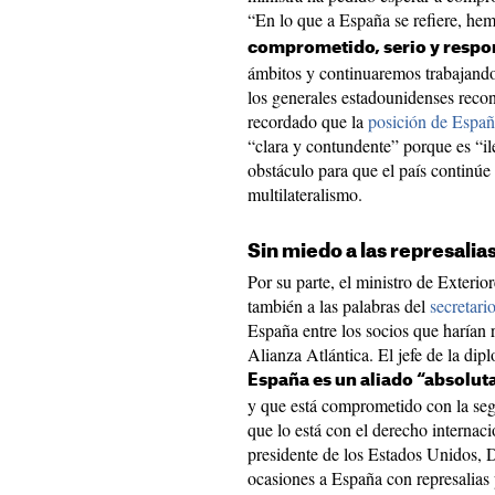
“En lo que a España se refiere, h
comprometido, serio y respo
ámbitos y continuaremos trabajando
los generales estadounidenses reco
recordado que la
posición de Españ
“clara y contundente” porque es “il
obstáculo para que el país continú
multilateralismo.
Sin miedo a las represalia
Por su parte, el ministro de Exterio
también a las palabras del
secretar
España entre los socios que harían 
Alianza Atlántica. El jefe de la di
España es un aliado “absolu
y que está comprometido con la se
que lo está con el derecho interna
presidente de los Estados Unidos,
ocasiones a España con represalias 