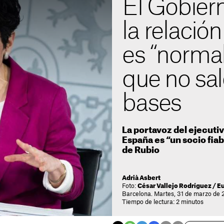
El Gobier
la relació
es “normal
que no sal
bases
La portavoz del ejecutiv
España es “un socio fiab
de Rubio
Adrià Asbert
Foto:
César Vallejo Rodríguez / E
Barcelona. Martes, 31 de marzo de 
Tiempo de lectura: 2 minutos