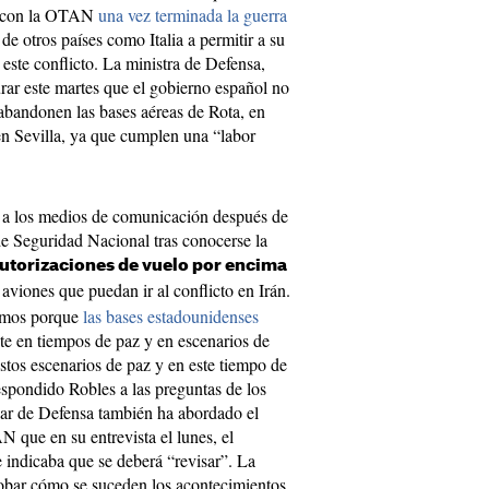
n con la OTAN
una vez terminada la guerra
de otros países como Italia a permitir a su
 este conflicto. La ministra de Defensa,
rar este martes que el gobierno español no
bandonen las bases aéreas de Rota, en
en Sevilla, ya que cumplen una “labor
o a los medios de comunicación después de
e Seguridad Nacional tras conocerse la
autorizaciones de vuelo por encima
 aviones que puedan ir al conflicto en Irán.
amos porque
las bases estadounidenses
te en tiempos de paz y en escenarios de
stos escenarios de paz y en este tiempo de
spondido Robles a las preguntas de los
tular de Defensa también ha abordado el
 que en su entrevista el lunes, el
 indicaba que se deberá “revisar”. La
obar cómo se suceden los acontecimientos.