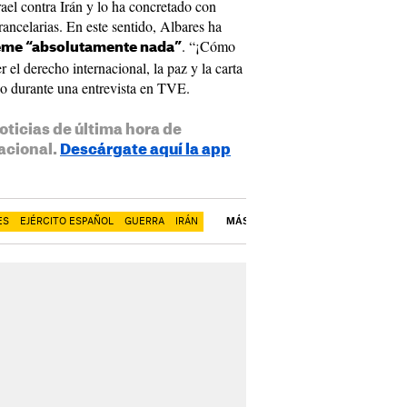
rael contra Irán y lo ha concretado con
rancelarias. En este sentido, Albares ha
. “¡Cómo
teme “absolutamente nada”
 el derecho internacional, la paz y la carta
o durante una entrevista en TVE.
oticias de última hora de
acional.
Descárgate aquí la app
ES
EJÉRCITO ESPAÑOL
GUERRA
IRÁN
MÁS