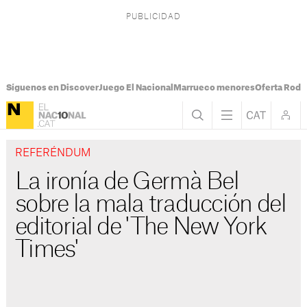
Síguenos en Discover
Juego El Nacional
Marrueco menores
Oferta Rodri
REFERÉNDUM
La ironía de Germà Bel
sobre la mala traducción del
editorial de 'The New York
Times'