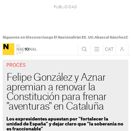
Síguenos en Discover
Juego El Nacional
Irán EE. UU.
Abascal Sánchez
Con
PROCÉS
Felipe González y Aznar
apremian a renovar la
Constitución para frenar
"aventuras" en Cataluña
Los expresidentes apuestan por "fortalecer la
unidad de España" y dejar claro que "la soberanía no
es fraccionable"