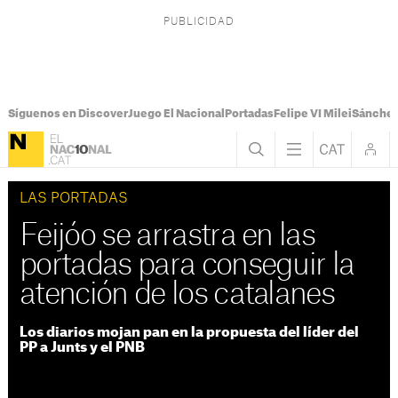
Síguenos en Discover
Juego El Nacional
Portadas
Felipe VI Milei
Sánchez
LAS PORTADAS
Feijóo se arrastra en las
portadas para conseguir la
atención de los catalanes
Los diarios mojan pan en la propuesta del líder del
PP a Junts y el PNB