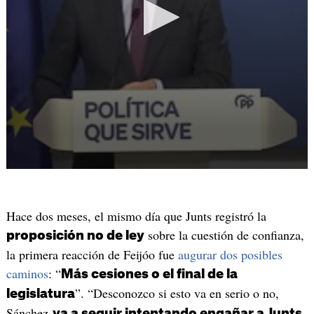
Hace dos meses, el mismo día que Junts registró la
sobre la cuestión de confianza,
proposición no de ley
la primera reacción de Feijóo fue
augurar dos posibles
caminos
: “
Más cesiones o el final de la
”. “Desconozco si esto va en serio o no,
legislatura
Sánchez
va a seguir intentando engañar a Junts