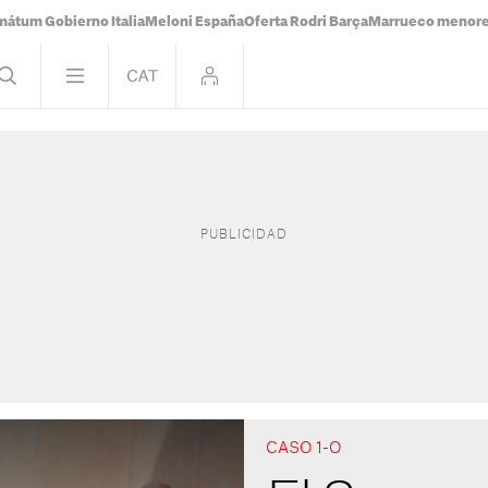
mátum Gobierno Italia
Meloni España
Oferta Rodri Barça
Marrueco menor
CASO 1-O