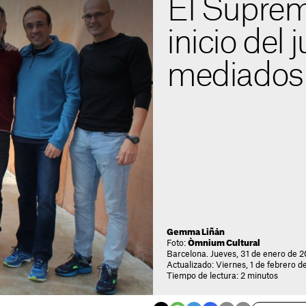
El Suprem
inicio del j
mediados 
Gemma Liñán
Foto:
Òmnium Cultural
Barcelona. Jueves, 31 de enero de 20
Actualizado: Viernes, 1 de febrero d
Tiempo de lectura: 2 minutos