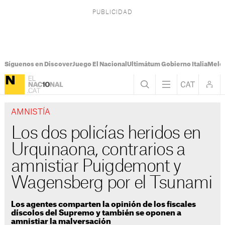
Síguenos en Discover
Juego El Nacional
Ultimátum Gobierno Italia
Melon
AMNISTÍA
Los dos policías heridos en
Urquinaona, contrarios a
amnistiar Puigdemont y
Wagensberg por el Tsunami
Los agentes comparten la opinión de los fiscales
díscolos del Supremo y también se oponen a
amnistiar la malversación