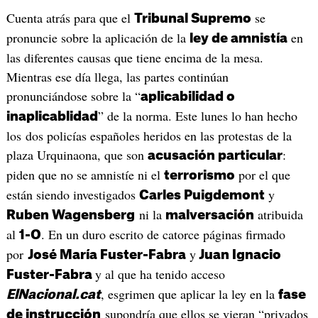
Cuenta atrás para que el
se
Tribunal Supremo
pronuncie sobre la aplicación de la
en
ley de amnistía
las diferentes causas que tiene encima de la mesa.
Mientras ese día llega, las partes continúan
pronunciándose sobre la “
aplicabilidad o
” de la norma. Este lunes lo han hecho
inaplicablidad
los dos policías españoles heridos en las protestas de la
plaza Urquinaona, que son
:
acusación particular
piden que no se amnistíe ni el
por el que
terrorismo
están siendo investigados
y
Carles Puigdemont
ni la
atribuida
Ruben Wagensberg
malversación
al
. En un duro escrito de catorce páginas firmado
1-O
por
y
José María Fuster-Fabra
Juan Ignacio
y al que ha tenido acceso
Fuster-Fabra
, esgrimen que aplicar la ley en la
ElNacional.cat
fase
supondría que ellos se vieran “privados
de instrucción