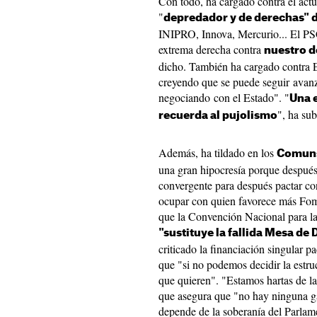
Con todo, ha cargado contra el actu
"
depredador y de derechas" d
INIPRO, Innova, Mercurio... El PSC
extrema derecha contra
nuestro d
dicho. También ha cargado contra 
creyendo que se puede seguir avanz
negociando con el Estado". "
Una e
", ha su
recuerda al pujolismo
Además, ha tildado en los
Comuns
una gran hipocresía porque después
convergente para después pactar co
ocupar con quien favorece más Fom
que la Convención Nacional para la 
"sustituye la fallida Mesa de
criticado la financiación singular pa
que "si no podemos decidir la estruc
que quieren". "Estamos hartas de la 
que asegura que "no hay ninguna g
depende de la soberanía del Parlam