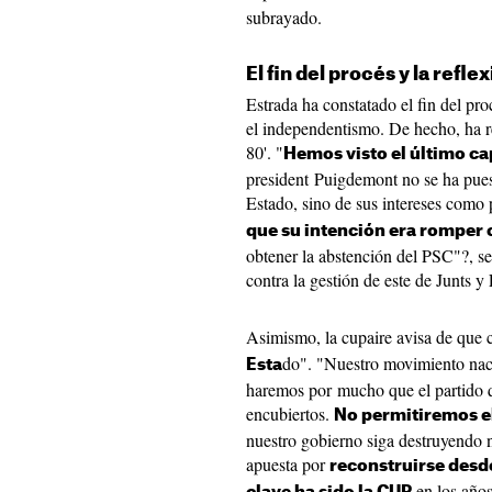
subrayado.
El fin del procés y la refle
Estrada ha constatado el fin del p
el independentismo. De hecho, ha 
80'. "
Hemos visto el último ca
president Puigdemont no se ha puest
Estado, sino de sus intereses como 
que su intención era romper 
obtener la abstención del PSC"?, s
contra la gestión de este de Junts 
Asimismo, la cupaire avisa de que 
do". "Nuestro movimiento naci
Esta
haremos por mucho que el partido q
encubiertos.
No permitiremos e
nuestro gobierno siga destruyendo 
apuesta por
reconstruirse desd
en los años