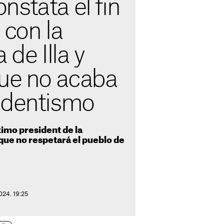
stata el fin
 con la
 de Illa y
que no acaba
ndentismo
óximo president de la
 que no respetará el pueblo de
024. 19:25