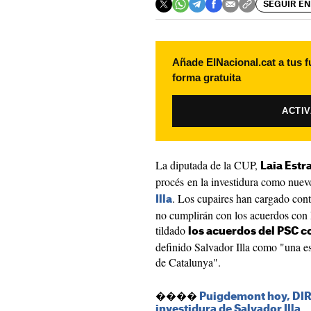
SEGUIR EN
Añade ElNacional.cat a tus f
forma gratuita
ACTI
La diputada de la CUP,
Laia Estr
procés en la investidura como nuevo
. Los cupaires han cargado contr
Illa
no cumplirán con los acuerdos con
tildado
los acuerdos del PSC 
definido Salvador Illa como "una es
de Catalunya".
����
Puigdemont hoy, DIRE
investidura de Salvador Illa