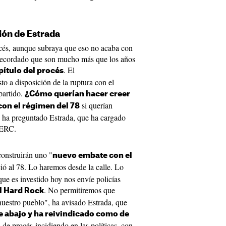
xión de Estrada
rocés, aunque subraya que eso no acaba con
recordado que son mucho más que los años
. El
pítulo del procés
o a disposición de la ruptura con el
partido.
¿Cómo querían hacer creer
si querían
con el régimen del 78
e ha preguntado Estrada, que ha cargado
y ERC.
construirán uno "
nuevo embate con el
ó al 78. Lo haremos desde la calle. Lo
ue es investido hoy nos envíe policías
. No permitiremos que
l Hard Rock
nuestro pueblo", ha avisado Estrada, que
e abajo y ha reivindicado como de
 de procés incidiendo en las políticas, con