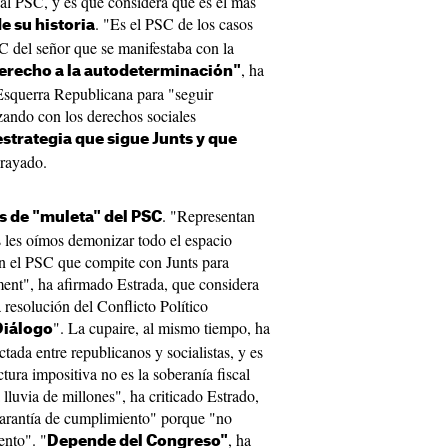
al PSC, y es que considera que es el más
. "Es el PSC de los casos
e su historia
 del señor que se manifestaba con la
, ha
erecho a la autodeterminación"
Esquerra Republicana para "seguir
ando con los derechos sociales
strategia que sigue Junts y que
brayado.
. "Representan
 de "muleta" del PSC
 les oímos demonizar todo el espacio
n el PSC que compite con Junts para
ent", ha afirmado Estrada, que considera
resolución del Conflicto Político
". La cupaire, al mismo tiempo, ha
 Diálogo
ctada entre republicanos y socialistas, y es
tura impositiva no es la soberanía fiscal
lluvia de millones", ha criticado Estrado,
arantía de cumplimiento" porque "no
ento". "
, ha
Depende del Congreso"