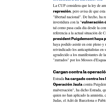
La CUP considera que la ley de amn
, pero avisa de que est
represión
"libertad nacional". De hecho, ha r
investidura con la "
vulneración 
tal como pasa cada día desde la con
referencia a la actual situación de 
president Puigdemont haya p
haya podido asistir en este pleno y
reivindicado los anticapitalistas en
agradecido a los manifestantes de l
"zurrados" por los Mossos d'Esqua
Cargan contra la operació
Estrada
ha cargado contra los
contra Puigdemo
Operación Jaula
malversación", ha dicho Estrada, q
quien no han aplicado la amnistía
Judas, el Adri de Barcelona o Pabl