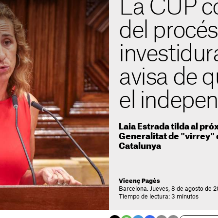
La CUP con
del procés
investidura
avisa de 
el indepe
Laia Estrada tilda al pr
Generalitat de "virrey"
Catalunya
Vicenç Pagès
Barcelona. Jueves, 8 de agosto de 2
Tiempo de lectura: 3 minutos