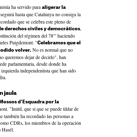
istía ha servido para
aligerar la
a seguirá hasta que Catalunya no consiga la
ecordado que se celebra este pleno de
,
de derechos civiles y democráticos
stitución del régimen del 78'" haciendo
Carles Puigdemont. "
Celebramos que el
No es normal que no
odido volver.
 no queremos dejar de decirlo", han
 sede parlamentaria, desde donde ha
a izquierda independentista que han sido
dra.
n jaula
 Mossos d'Esquadra por la
nt. "Inútil, que sí que se puede tildar de
ue también ha recordado las personas a
, como CDRs, los miembros de la operación
o Hasél.