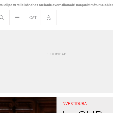
ta
Felipe VI Milei
Sánchez Meloni
Govern Illa
Rodri Barça
Ultimátum Gobiern
INVESTIDURA