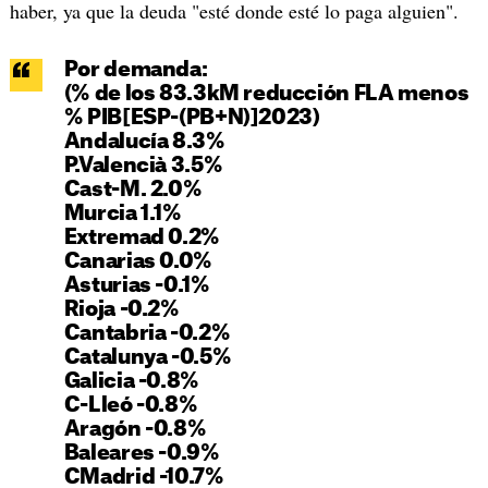
haber, ya que la deuda "esté donde esté lo paga alguien".
Por demanda:
(% de los 83.3kM reducción FLA menos
% PIB[ESP-(PB+N)]2023)
Andalucía 8.3%
P.Valencià 3.5%
Cast-M. 2.0%
Murcia 1.1%
Extremad 0.2%
Canarias 0.0%
Asturias -0.1%
Rioja -0.2%
Cantabria -0.2%
Catalunya -0.5%
Galicia -0.8%
C-Lleó -0.8%
Aragón -0.8%
Baleares -0.9%
CMadrid -10.7%