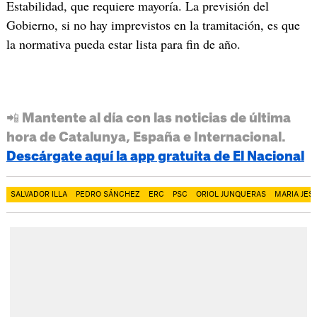
Estabilidad, que requiere mayoría. La previsión del
Gobierno, si no hay imprevistos en la tramitación, es que
la normativa pueda estar lista para fin de año.
📲 Mantente al día con las noticias de última
hora de Catalunya, España e Internacional.
Descárgate aquí la app gratuita de El Nacional
SALVADOR ILLA
PEDRO SÁNCHEZ
ERC
PSC
ORIOL JUNQUERAS
MARIA JE