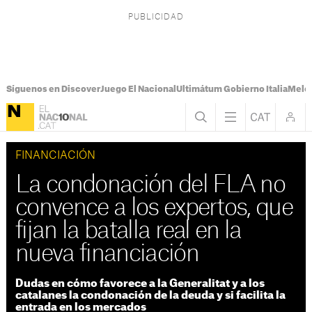
Síguenos en Discover
Juego El Nacional
Ultimátum Gobierno Italia
Melon
FINANCIACIÓN
La condonación del FLA no
convence a los expertos, que
fijan la batalla real en la
nueva financiación
Dudas en cómo favorece a la Generalitat y a los
catalanes la condonación de la deuda y si facilita la
entrada en los mercados