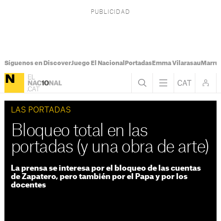
Síguenos en Discover
Juego El Nacional
Portadas
Emma Vilarasau
Marru
LAS PORTADAS
Bloqueo total en las
portadas (y una obra de arte)
La prensa se interesa por el bloqueo de las cuentas
de Zapatero, pero también por el Papa y por los
docentes