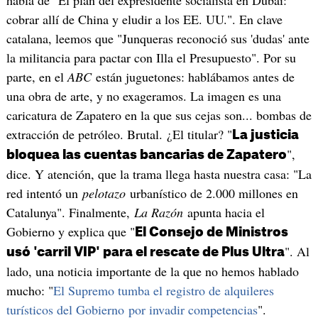
habla de "El plan del expresidente socialista en Dubái:
cobrar allí de China y eludir a los EE. UU.". En clave
catalana, leemos que "Junqueras reconoció sus 'dudas' ante
la militancia para pactar con Illa el Presupuesto". Por su
parte, en el
ABC
están juguetones: hablábamos antes de
una obra de arte, y no exageramos. La imagen es una
caricatura de Zapatero en la que sus cejas son... bombas de
extracción de petróleo. Brutal. ¿El titular? "
La justicia
",
bloquea las cuentas bancarias de Zapatero
dice. Y atención, que la trama llega hasta nuestra casa: "La
red intentó un
pelotazo
urbanístico de 2.000 millones en
Catalunya". Finalmente,
La Razón
apunta hacia el
Gobierno y explica que "
El Consejo de Ministros
". Al
usó 'carril VIP' para el rescate de Plus Ultra
lado, una noticia importante de la que no hemos hablado
mucho: "
El Supremo tumba el registro de alquileres
turísticos del Gobierno por invadir competencias
".