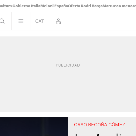
mátum Gobierno Italia
Meloni España
Oferta Rodri Barça
Marrueco menor
CASO BEGOÑA GÓMEZ