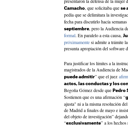
presentaron la defensa de la mujer 
, que solicitaba que
Camacho
se 
pedía que se delimitara la investiga
fecha para discutirlo hacía semanas
, pero la Audiencia 
septiembre
formal
. En paralelo a esta causa,
Ju
próximamente
si admite a trámite l
presunta apropiación del software 
Para justificar los límites a la inst
magistrados de la Audiencia de Ma
” que el juez
afirm
puede admitir
actos, las conductas y los c
Begoña Gómez desde que
Pedro 
Sostienen que es una afirmación “
g
ajusta" ni a la misma resolución del
de Madrid a finales de mayo e insis
del objeto de investigación” dejando
“
” a los hechos 
exclusivamente