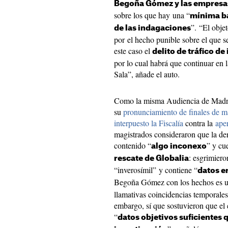
Begoña Gómez y las empresa
sobre los que hay una “
mínima bas
”. “El obje
de las indagaciones
por el hecho punible sobre el que se 
este caso el
delito de tráfico de
por lo cual habrá que continuar en l
Sala”, añade el auto.
Como la misma Audiencia de Madrid 
su
pronunciamiento de finales de 
interpuesto la Fiscalía
contra la
aper
magistrados consideraron que la d
contenido “
” y cu
algo inconexo
: esgrimiero
rescate de Globalia
“inverosímil” y contiene “
datos e
Begoña Gómez con los hechos es u
llamativas coincidencias temporale
embargo, sí que sostuvieron que el e
“
datos objetivos suficientes q