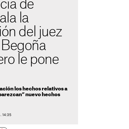
cia de
la la
ión del juez
a Begoña
ro le pone
gación los hechos relativos a
aparezcan” nuevo hechos
. 14:35