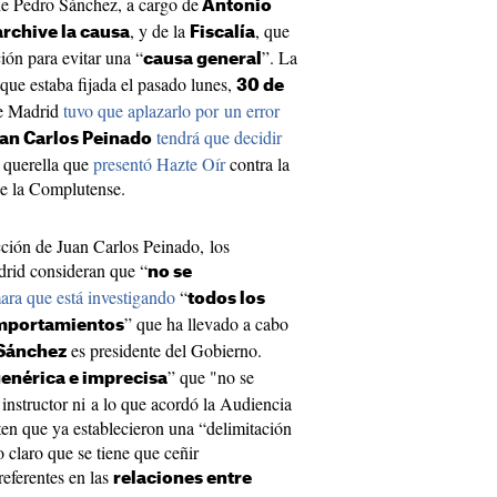
de Pedro Sánchez, a cargo de
Antonio
, y de la
, que
archive la causa
Fiscalía
ción para evitar una “
”. La
causa general
 que estaba fijada el pasado lunes,
30 de
de Madrid
tuvo que aplazarlo por un error
tendrá que decidir
an Carlos Peinado
a querella que
presentó Hazte Oír
contra la
de la Complutense.
rucción de Juan Carlos Peinado, los
drid consideran que “
no se
ara que está investigando
“
todos los
” que ha llevado a cabo
omportamientos
es presidente del Gobierno.
Sánchez
” que "no se
enérica e imprecisa
 instructor ni a lo que acordó la Audiencia
ten que ya establecieron una “delimitación
 claro que se tiene que ceñir
referentes en las
relaciones entre