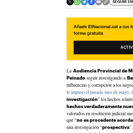
SEGUIR EN
Añade ElNacional.cat a tus f
forma gratuita
ACTI
La
Audiencia Provincial de M
seguir investigando a
Peinado
Be
influencias y corrupción a los negoc
le impuso el pasado mes de mayo
. 
” los hechos relati
investigación
hechos verdaderamente nuev
valorados en resolución judicial m
que “
no
es procedente acordar
una investigación “
”
prospectiva