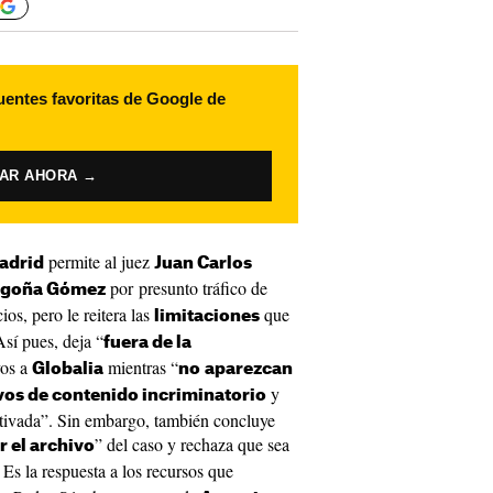
uentes favoritas de Google de
VAR AHORA →
permite al juez
adrid
Juan Carlos
por presunto tráfico de
goña Gómez
ios, pero le reitera las
que
limitaciones
Así pues, deja “
fuera de la
vos a
mientras “
Globalia
no
aparezcan
y
os de contenido incriminatorio
otivada”. Sin embargo, también concluye
” del caso y rechaza que sea
 el archivo
. Es la respuesta a los recursos que