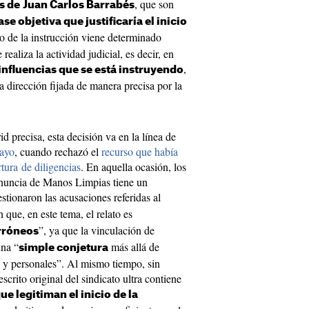
, que son
s de
Juan Carlos Barrabés
e objetiva que justificaría el inicio
to de la instrucción viene determinado
realiza la actividad judicial, es decir, en
,
 influencias que se está instruyendo
a dirección fijada de manera precisa por la
precisa, esta decisión va en la línea de
mayo
, cuando rechazó el
recurso que había
tura de diligencias
. En aquella ocasión, los
enuncia de Manos Limpias tiene un
estionaron las acusaciones referidas al
n que, en este tema, el relato es
”, ya que la vinculación de
rróneos
na “
más allá de
simple conjetura
s y personales”. Al mismo tiempo, sin
scrito original del sindicato ultra contiene
ue legitiman el inicio de la