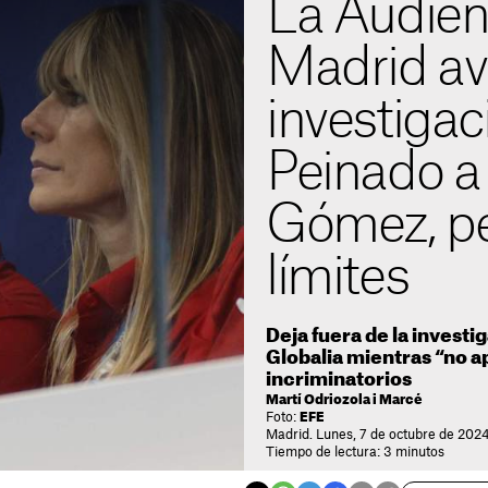
La Audien
Madrid ava
investigac
Peinado 
Gómez, pe
límites
Deja fuera de la investi
Globalia mientras “no 
incriminatorios
Martí Odriozola i Marcé
Foto:
EFE
Madrid. Lunes, 7 de octubre de 2024
Tiempo de lectura: 3 minutos