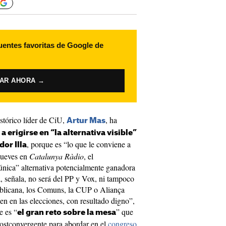
uentes favoritas de Google de
VAR AHORA →
istórico líder de CiU,
, ha
Artur Mas
a erigirse en “la alternativa visible”
, porque es “lo que le conviene a
dor Illa
 jueves en
Catalunya Ràdio
, el
única” alternativa potencialmente ganadora
, señala, no será del PP y Vox, ni tampoco
blicana, los Comuns, la CUP o Aliança
en en las elecciones, con resultado digno”,
e es “
” que
el gran reto sobre la mesa
postconvergente para abordar en el
congreso