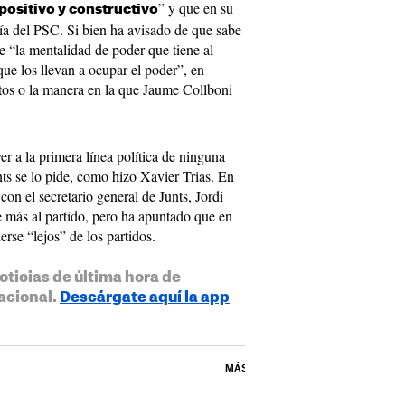
” y que en su
 positivo y constructivo
a del PSC. Si bien ha avisado de que sabe
 “la mentalidad de poder que tiene al
que los llevan a ocupar el poder”, en
titos o la manera en la que Jaume Collboni
r a la primera línea política de ninguna
ts se lo pide, como hizo Xavier Trias. En
con el secretario general de Junts, Jordi
e más al partido, pero ha apuntado que en
rse “lejos” de los partidos.
oticias de última hora de
acional.
Descárgate aquí la app
MÁS