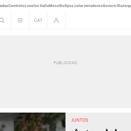
tadas
Controles vuelos Italia
Messi
Eclipse solar miradores
Govern Illa
Jorg
JUNTOS