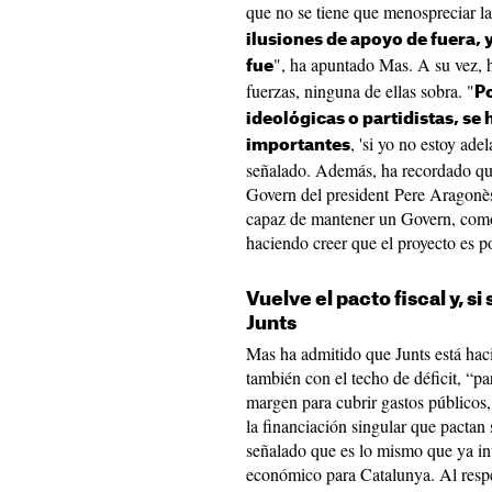
que no se tiene que menospreciar la
ilusiones de apoyo de fuera, 
", ha apuntado Mas. A su vez, 
fue
fuerzas, ninguna de ellas sobra. "
P
ideológicas o partidistas, se
, 'si yo no estoy ade
importantes
señalado. Además, ha recordado que
Govern del president Pere Aragonès
capaz de mantener un Govern, como 
haciendo creer que el proyecto es p
Vuelve el pacto fiscal y, s
Junts
Mas ha admitido que Junts está ha
también con el techo de déficit, “p
margen para cubrir gastos públicos,
la financiación singular que pactan 
señalado que es lo mismo que ya inte
económico para Catalunya. Al respec