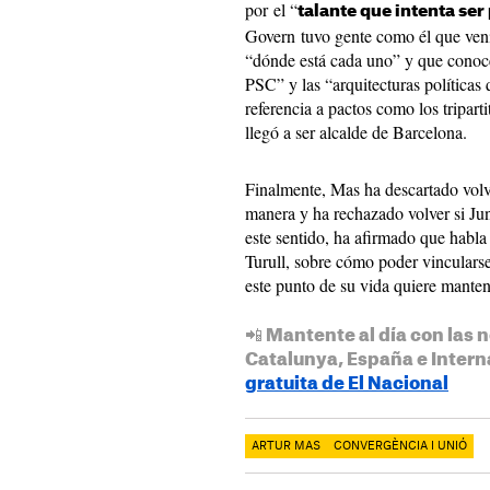
por el “
talante que intenta ser
Govern tuvo gente como él que vení
“dónde está cada uno” y que conoce
PSC” y las “arquitecturas políticas 
referencia a pactos como los tripar
llegó a ser alcalde de Barcelona.
Finalmente, Mas ha descartado volve
manera y ha rechazado volver si Jun
este sentido, ha afirmado que habla 
Turull, sobre cómo poder vinculars
este punto de su vida quiere mantene
📲 Mantente al día con las n
Catalunya, España e Intern
gratuita de El Nacional
ARTUR MAS
CONVERGÈNCIA I UNIÓ