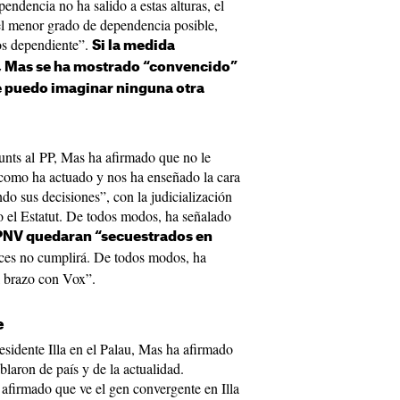
endencia no ha salido a estas alturas, el
 el menor grado de dependencia posible,
nos dependiente”.
Si la medida
o, Mas se ha mostrado “convencido”
e puedo imaginar ninguna otra
unts al PP, Mas ha afirmado que no le
 como ha actuado y nos ha enseñado la cara
do sus decisiones”, con la judicialización
 o el Estatut. De todos modos, ha señalado
y PNV quedaran “secuestrados en
ces no cumplirá. De todos modos, ha
l brazo con Vox”.
e
esidente Illa en el Palau, Mas ha afirmado
blaron de país y de la actualidad.
afirmado que ve el gen convergente en Illa