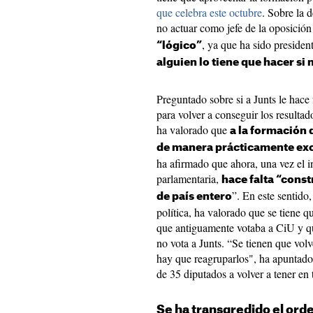
que celebra este octubre
. Sobre la 
no actuar como jefe de la oposició
, ya que ha sido presiden
“lógico”
alguien lo tiene que hacer si n
Preguntado sobre si a Junts le hace 
para volver a conseguir los resultad
ha valorado que
a la formación 
de manera prácticamente excl
ha afirmado que ahora, una vez el 
parlamentaria,
hace falta “const
”. En este sentido,
de país entero
política, ha valorado que se tiene 
que antiguamente votaba a CiU y q
no vota a Junts. “Se tienen que volv
hay que reagruparlos", ha apuntado,
de 35 diputados a volver a tener en 
Se ha transgredido el ord