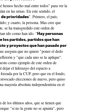
ué hemos hecho mal entre todos" para ver la
án en las urnas. En este sentido, el
". Primero, el país;
 de prioridades
rtido; y cuarto, la persona. Mas cree que
e, se ha transgredido este orden de
 han ido como han ido. "
Hay personas
e los partidos, partidos que han
cto y proyectos que han pasado por
que asegura que no quiere "poner el dedo
reflexión y "que cada uno se la aplique".
puesto como ejemplo de este orden de
l dejar el liderazgo del espacio a
forzada por la CUP, pero que en el fondo,
convocado elecciones de nuevo, pero quiso
una mayoría absoluta independentista en el
 de los últimos años, que se tienen que
porque "si no la gente no se apunta", pero