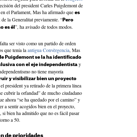
decisión del president Carles Puigdemont de
n en el Parlament, Mas ha afirmado que
es
t de la Generalitat previamente. “
Pero
”, ha avisado de todos modos.
o es él
falta ser visto como un partido de orden
os que tenía la
antigua Convèrgencia
, Mas
de Puigdemont se la ha identificado
y
usiva con el eje independentista
independentismo no tiene mayoría
ruir y visibilizar bien un proyecto
 el president ya retirado de la primera línea
que cubrir la orfandad” de mucho ciudadano
ue ahora “se ha quedado por el camino” y
er a sentir acogidos bien en el proyecto,
 si bien ha admitido que no es fácil pasar
torno a 50.
en de prioridades