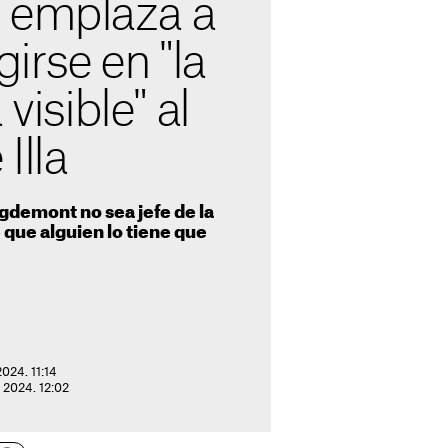
 emplaza a
girse en "la
 visible" al
Illa
gdemont no sea jefe de la
 que alguien lo tiene que
2024. 11:14
e 2024. 12:02