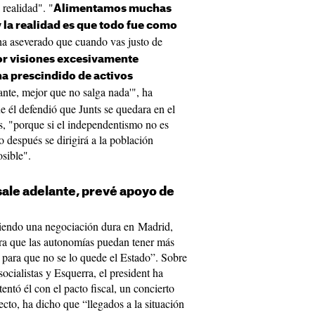
 realidad". "
Alimentamos muchas
y la realidad es que todo fue como
ha aseverado que cuando vas justo de
or visiones excesivamente
 ha prescindido de activos
lante, mejor que no salga nada'", ha
 él defendió que Junts se quedara en el
, "porque si el independentismo no es
después se dirigirá a la población
osible".
i sale adelante, prevé apoyo de
ciendo una negociación dura en Madrid,
ara que las autonomías puedan tener más
 para que no se lo quede el Estado”. Sobre
socialistas y Esquerra, el president ha
ntó él con el pacto fiscal, un concierto
to, ha dicho que “llegados a la situación