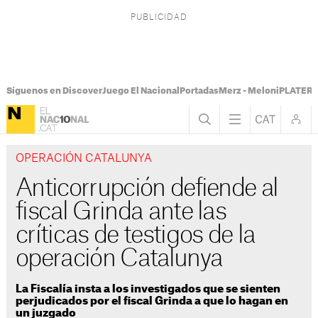
Síguenos en Discover
Juego El Nacional
Portadas
Merz - Meloni
PLATER T
OPERACIÓN CATALUNYA
Anticorrupción defiende al
fiscal Grinda ante las
críticas de testigos de la
operación Catalunya
La Fiscalía insta a los investigados que se sienten
perjudicados por el fiscal Grinda a que lo hagan en
un juzgado