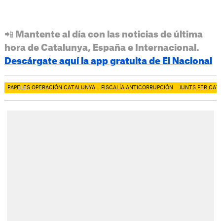
📲 Mantente al día con las noticias de última
hora de Catalunya, España e Internacional.
Descárgate aquí la app gratuita de El Nacional
PAPELES OPERACIÓN CATALUNYA
FISCALÍA ANTICORRUPCIÓN
JUNTS PER CAT