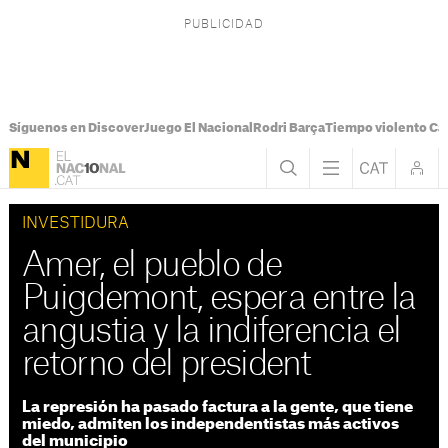
Síguenos en Discover
Juego El Nacional
Rodri Barça
Tiempo violento Ca
INVESTIDURA
Amer, el pueblo de
Puigdemont, espera entre la
angustia y la indiferencia el
retorno del president
La represión ha pasado factura a la gente, que tiene
miedo, admiten los independentistas más activos
del municipio