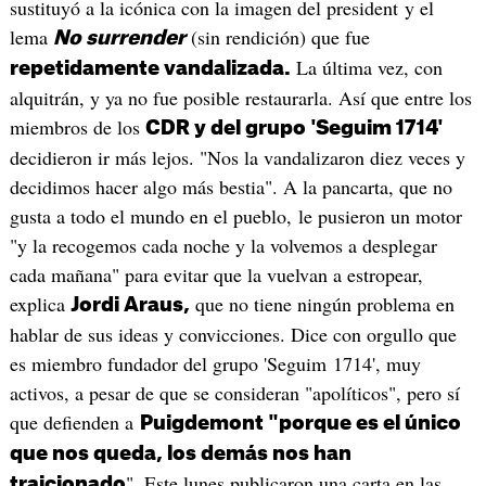
sustituyó a la icónica con la imagen del president y el
lema
(sin rendición) que fue
No surrender
La última vez, con
repetidamente vandalizada.
alquitrán, y ya no fue posible restaurarla. Así que entre los
miembros de los
CDR y del grupo 'Seguim 1714'
decidieron ir más lejos. "Nos la vandalizaron diez veces y
decidimos hacer algo más bestia". A la pancarta, que no
gusta a todo el mundo en el pueblo, le pusieron un motor
"y la recogemos cada noche y la volvemos a desplegar
cada mañana" para evitar que la vuelvan a estropear,
explica
que no tiene ningún problema en
Jordi Araus,
hablar de sus ideas y convicciones. Dice con orgullo que
es miembro fundador del grupo 'Seguim 1714', muy
activos, a pesar de que se consideran "apolíticos", pero sí
que defienden a
Puigdemont "porque es el único
que nos queda, los demás nos han
". Este lunes publicaron una carta en las
traicionado