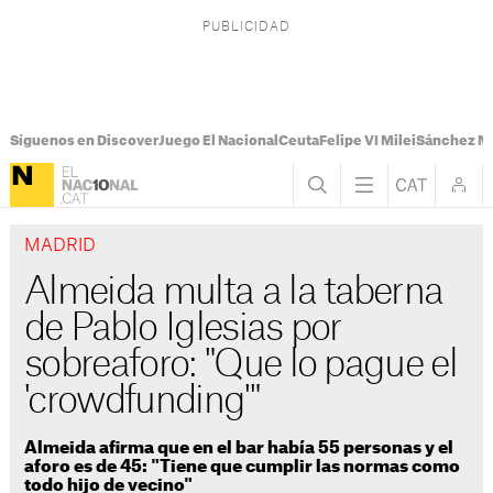
Síguenos en Discover
Juego El Nacional
Ceuta
Felipe VI Milei
Sánchez M
MADRID
Almeida multa a la taberna
de Pablo Iglesias por
sobreaforo: "Que lo pague el
'crowdfunding'"
Almeida afirma que en el bar había 55 personas y el
aforo es de 45: "Tiene que cumplir las normas como
todo hijo de vecino"