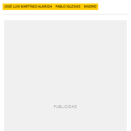
JOSÉ LUIS MARTÍNEZ-ALMEIDA
PABLO IGLESIAS
MADRID