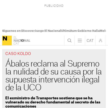
Síguenos en Discover
Juego El Nacional
Ultimátum Gobierno Italia
Melon
CASO KOLDO
Ábalos reclama al Supremo
la nulidad de su causa por la
supuesta intervención ilegal
de la UCO
El exministro de Transportes sostiene que se ha
vulnerado su derecho fundamental al secreto de las
comunicaciones