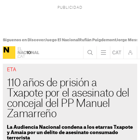
Síguenos en Discover
Juego El Nacional
Rufián Puigdemont
Jorge Messi
ETA
110 años de prisión a
Txapote por el asesinato del
concejal del PP Manuel
Zamarreño
La Audiencia Nacional condena a los etarras Txapote
y Amaia por un delito de asesinato consumado
terrorista