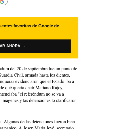
uentes favoritas de Google de
VAR AHORA →
eréndum del 20 de septiembre fue un punto de
Guardia Civil, armada hasta los dientes,
unqueras evidenciaron que el Estado iba a
 de qué quería decir Mariano Rajoy,
ntenciaba "el referéndum no se va a
s imágenes y las detenciones lo clarificaron
a. Algunas de las detenciones fueron bien
rar pánico. A Josep Maria Jové, secretario