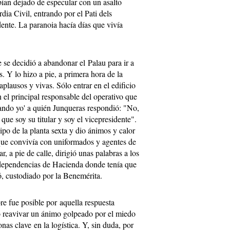
an dejado de especular con un asalto
dia Civil, entrando por el Pati dels
dente. La paranoia hacía días que vivía
se decidió a abandonar el Palau para ir a
. Y lo hizo a pie, a primera hora de la
aplausos y vivas. Sólo entrar en el edificio
el principal responsable del operativo que
mando yo' a quién Junqueras respondió: "No,
que soy su titular y soy el vicepresidente".
po de la planta sexta y dio ánimos y calor
 que convivía con uniformados y agentes de
r, a pie de calle, dirigió unas palabras a los
 dependencias de Hacienda donde tenía que
ó, custodiado por la Benemérita.
re fue posible por aquella respuesta
o reavivar un ánimo golpeado por el miedo
nas clave en la logística. Y, sin duda, por