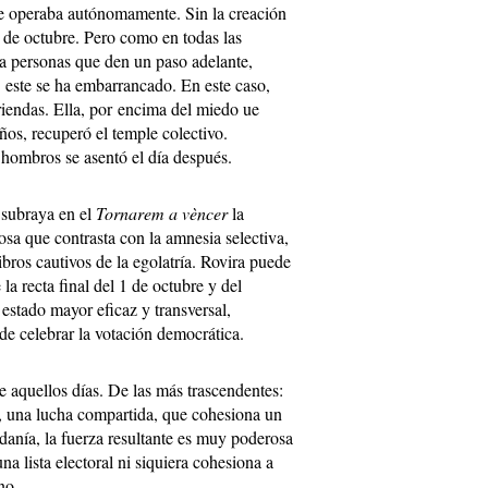
e operaba autónomamente. Sin la creación
1 de octubre. Pero como en todas las
ta personas que den un paso adelante,
 este se ha embarrancado. En este caso,
riendas. Ella, por encima del miedo ue
ños, recuperó el temple colectivo.
 hombros se asentó el día después.
 subraya en el
Tornarem a vèncer
la
sa que contrasta con la amnesia selectiva,
ibros cautivos de la egolatría. Rovira puede
la recta final del 1 de octubre y del
 estado mayor eficaz y transversal,
de celebrar la votación democrática.
 aquellos días. De las más trascendentes:
, una lucha compartida, que cohesiona un
adanía, la fuerza resultante es muy poderosa
una lista electoral ni siquiera cohesiona a
no.