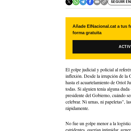
SEGUIR EN
Añade ElNacional.cat a tus f
forma gratuita
ACTI
El golpe judicial y policial al ref
inflexión. Desde la irrupción de la 
hasta el acuartelamiento de Oriol J
todas. Si alguien tenía alguna duda
presidente del Gobierno, cuándo se
celebrar. Ni urnas, ni papeletas", la
rápidamente.
No fue un golpe menor a la logístic
estridentes, querían intimidar, gene