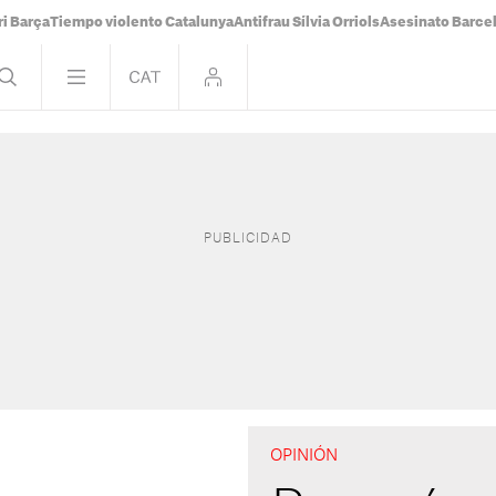
i Barça
Tiempo violento Catalunya
Antifrau Sílvia Orriols
Asesinato Barce
OPINIÓN