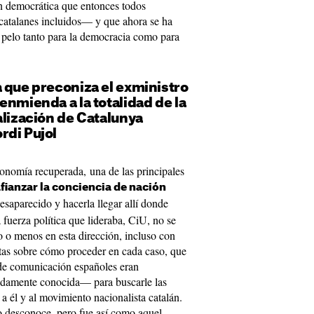
ón democrática que entonces todos
catalanes incluidos— y que ahora se ha
 pelo tanto para la democracia como para
 que preconiza el exministro
enmienda a la totalidad de la
alización de Catalunya
rdi Pujol
tonomía recuperada, una de las principales
fianzar la conciencia de nación
saparecido y hacerla llegar allí donde
 fuerza política que lideraba, CiU, no se
o o menos en esta dirección, incluso con
tas sobre cómo proceder en cada caso, que
de comunicación españoles eran
adamente conocida— para buscarle las
, a él y al movimiento nacionalista catalán.
o desconoce, pero fue así como aquel