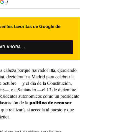
uentes favoritas de Google de
VAR AHORA →
la cabeza porque Salvador Illa, ejerciendo
at, decidiera ir a Madrid para celebrar la
e octubre— y el día de la Constitución,
bre—, o a Santander —el 13 de diciembre
 presidentes autonómicos como un presidente
plasmación de la
política de recoser
 que realizaría si accedía al puesto y que
áctica.
 claro qué significa: españolizar