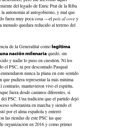
eniente del legado de Enric Prat de la Riba
e la autonomía al autogobierno, y mal que
todo fuera muy poca cosa —el
peix al cove
y
 menudo quedara reducido al terreno del
dencia de la Generalitat como
legítima
quedó, sin
 una nación milenaria
cido y nadie lo puso en cuestión. Ni los
ido el PSC, ni por descontado Pasqual
 enmendaron nunca la plana en este sentido
ón que pudiera representar la más mínima
 contrario, mantuvieron vivo el espíritu,
nque fuera desde caminos diferentes, sí
a del PSC. Una tradición que el partido dejó
oceso soberanista en marcha y siendo el
stó por el alma española y enterró
son las riendas de este PSC las que
 de organización en 2016 y como primer