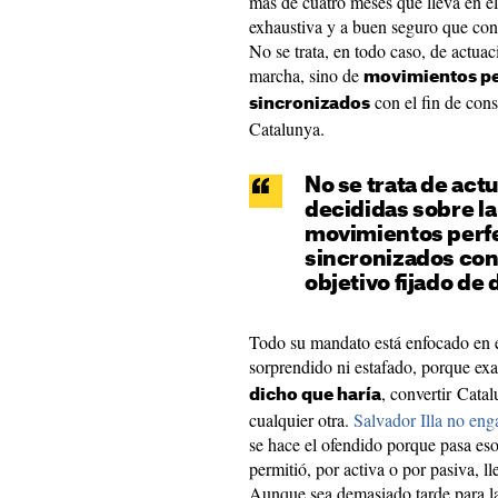
más de cuatro meses que lleva en e
exhaustiva y a buen seguro que con 
No se trata, en todo caso, de actua
marcha, sino de
movimientos pe
con el fin de cons
sincronizados
Catalunya.
No se trata de act
decididas sobre la
movimientos perfe
sincronizados con 
objetivo fijado de
Todo su mandato está enfocado en es
sorprendido ni estafado, porque e
, convertir Cata
dicho que haría
cualquier otra.
Salvador Illa no eng
se hace el ofendido porque pasa eso
permitió, por activa o por pasiva, ll
Aunque sea demasiado tarde para l