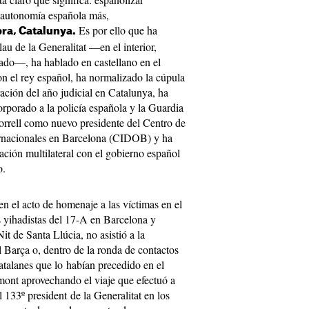
 autonomía española más,
Es por ello que ha
bra, Catalunya.
au de la Generalitat —en el interior,
tado—, ha hablado en castellano en el
n el rey español, ha normalizado la cúpula
ración del año judicial en Catalunya, ha
orporado a la policía española y la Guardia
Borrell como nuevo presidente del Centro de
rnacionales en Barcelona (CIDOB) y ha
lación multilateral con el gobierno español
o.
n el acto de homenaje a las víctimas en el
s yihadistas del 17-A en Barcelona y
it de Santa Llúcia, no asistió a la
Barça o, dentro de la ronda de contactos
atalanes que lo habían precedido en el
mont aprovechando el viaje que efectuó a
l 133º president de la Generalitat en los