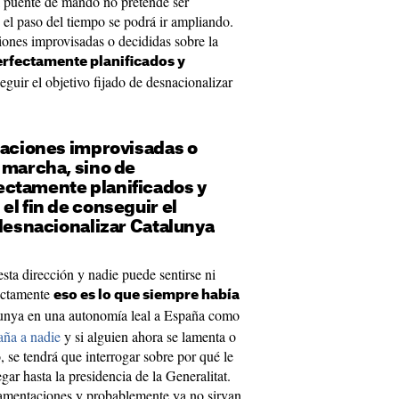
l puente de mando no pretende ser
el paso del tiempo se podrá ir ampliando.
ciones improvisadas o decididas sobre la
rfectamente planificados y
eguir el objetivo fijado de desnacionalizar
uaciones improvisadas o
 marcha, sino de
ctamente planificados y
el fin de conseguir el
 desnacionalizar Catalunya
ta dirección y nadie puede sentirse ni
xactamente
eso es lo que siempre había
lunya en una autonomía leal a España como
aña a nadie
y si alguien ahora se lamenta o
, se tendrá que interrogar sobre por qué le
egar hasta la presidencia de la Generalitat.
amentaciones y probablemente ya no sirvan