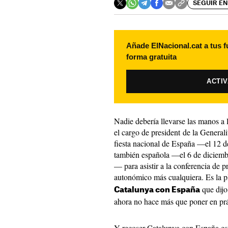
SEGUIR EN
Añade ElNacional.cat a tus f
forma gratuita
ACTI
Nadie debería llevarse las manos a 
el cargo de president de la Generalit
fiesta nacional de España —el 12 d
también española —el 6 de diciem
— para asistir a la conferencia de
autonómico más cualquiera. Es la 
que dijo
Catalunya con España
ahora no hace más que poner en pr
Y recoser Catalunya con España está