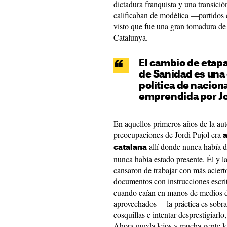
dictadura franquista y una transici
calificaban de modélica —partidos 
visto que fue una gran tomadura de
Catalunya.
El cambio de etapa
de Sanidad es una 
política de nacion
emprendida por Jo
En aquellos primeros años de la au
preocupaciones de Jordi Pujol era
a
allí donde nunca había de
catalana
nunca había estado presente. Él y la
cansaron de trabajar con más aciert
documentos con instrucciones escri
cuando caían en manos de medios 
aprovechados —la práctica es sobr
cosquillas e intentar desprestigiarlo
Ahora queda lejos y mucha gente l