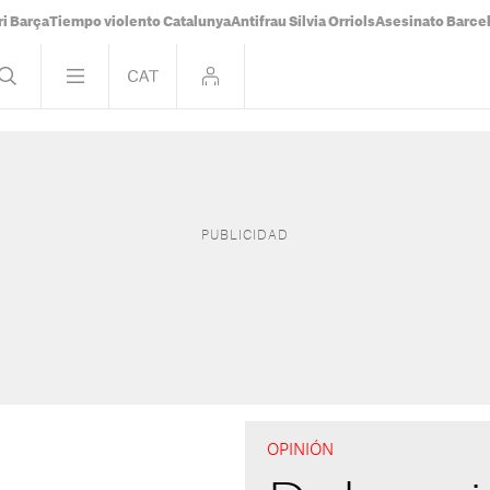
i Barça
Tiempo violento Catalunya
Antifrau Sílvia Orriols
Asesinato Barce
OPINIÓN