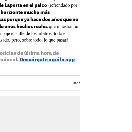
(refrendado por
e Laporta en el palco
 horizonte mucho más
sas porque ya hace dos años que no
que muestran un
 de unos hechos reales
aje el suflé de los árbitros, todo el
ado, pero, sobre todo, lo que pasará.
oticias de última hora de
acional.
Descárgate aquí la app
MÁS