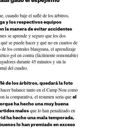
 alargado el espejismo
e, cuando baje el suflé de los árbitros,
a y los respectivos equipos
en la manera de evitar accidentes
iones se aprende y seguro que los dos
qué se puede hacer y qué no en cuartos de
 de los centrales blaugrana, el aprendizaje
tético gol en contra (fácilmente remontable)
jugadores durante 45 minutos y sin la
untal del cuadro.
lé de los árbitros, quedará la foto
e hacer balance tanto en el Camp Nou como
on la comparativa, el resumen sería que
el
 porque ha hecho una muy buena
que lo han penalizado en
artidos malos
rid ha hecho una mala temporada,
 buenos lo han premiado en exceso