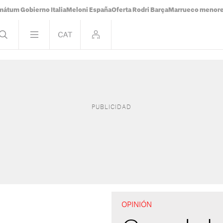
mátum Gobierno Italia
Meloni España
Oferta Rodri Barça
Marrueco menor
OPINIÓN