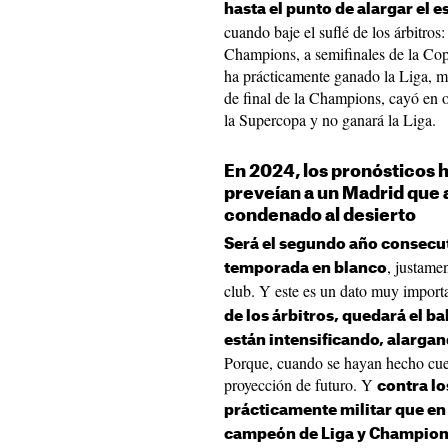
hasta el punto de alargar el 
cuando baje el suflé de los árbitros:
Champions, a semifinales de la Cop
ha prácticamente ganado la Liga, mi
de final de la Champions, cayó en 
la Supercopa y no ganará la Liga.
En 2024, los pronósticos 
preveían a un Madrid que a
condenado al desierto
Será el segundo año consecut
, justame
temporada en blanco
club. Y este es un dato muy importa
de los árbitros, quedará el ba
están intensificando, alargan
Porque, cuando se hayan hecho cuen
proyección de futuro. Y
contra lo
prácticamente militar que e
campeón de Liga y Champions