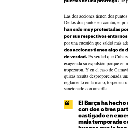
que p
puertas de una prórroga
Las dos acciones tienen dos puntos
De los dos puntos en común, el pr
han sido muy protestadas por
por sus respectivos entornos
por una cuestión que saldrá más ad
dos acciones tienen algo de
Es verdad que Cubarsí
de verdad.
exagerada su expulsión porque en 
tropezaron. Y en el caso de Camavin
quizás resulta desproporcionada una
reglamento en la mano, torpedear una
sancionado con amarilla.
El Barça ha hech
con dos o tres par
castigado en exce
mala temporada co