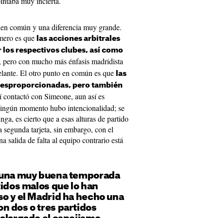
intaba muy incierta.
 en común y una diferencia muy grande.
imero es que
las acciones arbitrales
 los respectivos clubes, así como
, pero con mucho más énfasis madridista
elante. El otro punto en común es que
las
 desproporcionadas, pero también
 contactó con Simeone, aun así es
ningún momento hubo intencionalidad; se
ga, es cierto que a esas alturas de partido
 segunda tarjeta, sin embargo, con el
 salida de falta al equipo contrario está
o una muy buena temporada
tidos malos que lo han
so y el Madrid ha hecho una
n dos o tres partidos