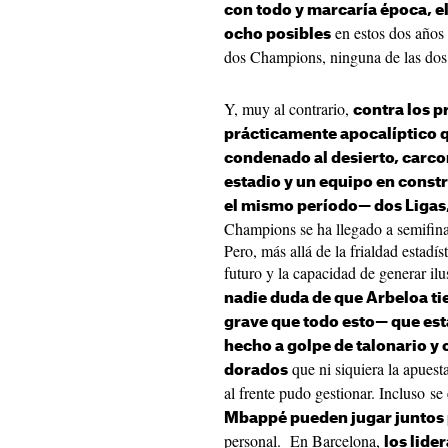
con todo y marcaría época, e
en estos dos años 
ocho posibles
dos Champions, ninguna de las dos
Y, muy al contrario,
contra los p
prácticamente apocalíptico 
condenado al desierto, car
estadio y un equipo en const
el mismo período— dos Ligas
Champions se ha llegado a semifinal
Pero, más allá de la frialdad estadís
futuro y la capacidad de generar il
nadie duda de que Arbeloa ti
grave que todo esto— que est
hecho a golpe de talonario 
que ni siquiera la apuest
dorados
al frente pudo gestionar. Incluso s
Mbappé pueden jugar juntos 
personal. En Barcelona,
los lide