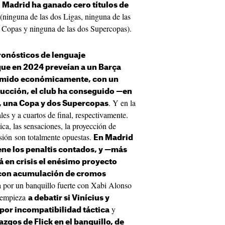
l Madrid ha ganado cero títulos de
(ninguna de las dos Ligas, ninguna de las
 Copas y ninguna de las dos Supercopas).
ronósticos de lenguaje
que en 2024 preveían a un Barça
comido económicamente, con un
rucción, el club ha conseguido —en
. Y en la
, una Copa y dos Supercopas
es y a cuartos de final, respectivamente.
tica, las sensaciones, la proyección de
usión son totalmente opuestas.
En Madrid
ene los penaltis contados, y —más
á en crisis el enésimo proyecto
y con acumulación de cromos
a por un banquillo fuerte con Xabi Alonso
e empieza
a debatir si Vinícius y
y
por incompatibilidad táctica
razgos de Flick en el banquillo, de