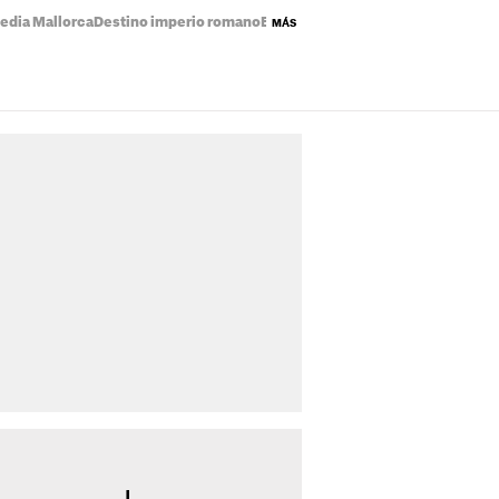
edia Mallorca
Destino imperio romano
Eclipse solar mapa
Precio de la luz
MÁS