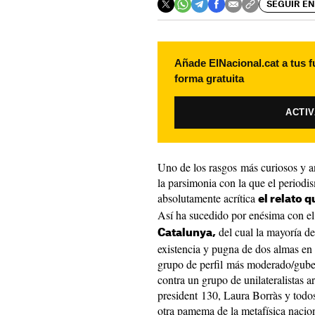
SEGUIR EN
Añade ElNacional.cat a tus f
forma gratuita
ACTI
Uno de los rasgos más curiosos y an
la parsimonia con la que el period
absolutamente acrítica
el relato q
Así ha sucedido por enésima con e
del cual la mayoría d
Catalunya,
existencia y pugna de dos almas en 
grupo de perfil más moderado/guber
contra un grupo de unilateralistas 
president 130, Laura Borràs y todos 
otra pamema de la metafísica nacion