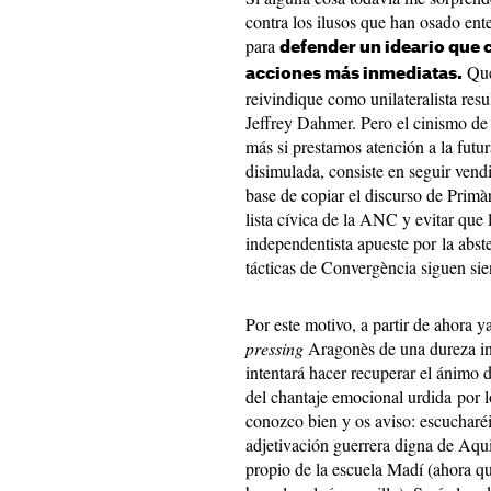
contra los ilusos que han osado ent
para
defender un ideario que
Que 
acciones más inmediatas.
reivindique como unilateralista resu
Jeffrey Dahmer. Pero el cinismo de 
más si prestamos atención a la futu
disimulada, consiste en seguir vend
base de copiar el discurso de Primàr
lista cívica de la ANC y evitar qu
independentista apueste por la abst
tácticas de Convergència siguen sie
Por este motivo, a partir de ahora 
pressing
Aragonès de una dureza inu
intentará hacer recuperar el ánimo 
del chantaje emocional urdida por l
conozco bien y os aviso: escucharé
adjetivación guerrera digna de Aqu
propio de la escuela Madí (ahora q