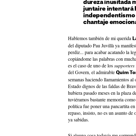
dureza inusitada m
juntaire intentará
independentismo u
chantaje emocion
Hablemos también de mi querida
L
del diputado Pau Juvillà ya manifes
perdiz... para acabar acatando la l
copiándome las palabras con mucha 
es el caso de uno de los
supporters
del Govern, el admirable
Quim To
semanas haciendo llamamientos al o
Estado dignos de las faldas de Bra
hubiera pasado meses en la plaza d
tuviéramos bastante memoria como 
política fue poner una pancartita en
repaso, insisto, no es un asunto de
ya sabidas.
Si alguna cosa todavía me sorprende