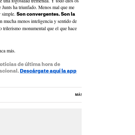
 de una fogosidad tremenda. Y todo dios os
e Junts ha triunfado. Menos mal que me
y simple.
Son convergentes. Son la
 mucha menos inteligencia y sentido de
o trilerismo monumental que el que hace
unca más.
oticias de última hora de
acional.
Descárgate aquí la app
MÁS