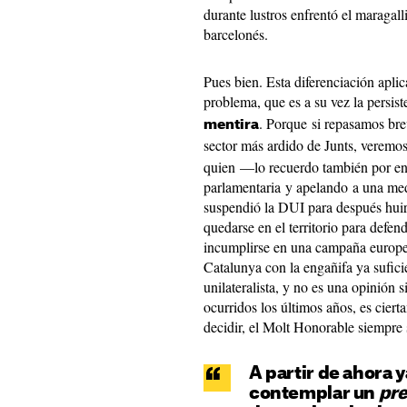
durante lustros enfrentó el maragall
barcelonés.
Pues bien. Esta diferenciación apli
problema, que es a su vez la persiste
. Porque si repasamos brev
mentira
sector más ardido de Junts, verem
quien —lo recuerdo también por ené
parlamentaria y apelando a una med
suspendió la DUI para después huir
quedarse en el territorio para defend
incumplirse en una campaña europea
Catalunya con la engañifa ya sufic
unilateralista, y no es una opinión
ocurridos los últimos años, es cier
decidir, el Molt Honorable siempre
A partir de ahora 
contemplar un
pr