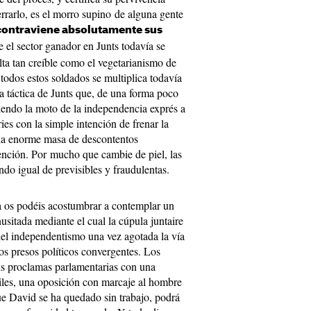
errarlo, es el morro supino de alguna gente
 contraviene absolutamente sus
el sector ganador en Junts todavía se
lta tan creíble como el vegetarianismo de
todos estos soldados se multiplica todavía
ra táctica de Junts que, de una forma poco
iendo la moto de la independencia exprés a
ies con la simple intención de frenar la
e la enorme masa de descontentos
ención. Por mucho que cambie de piel, las
ndo igual de previsibles y fraudulentas.
ya os podéis acostumbrar a contemplar un
sitada mediante el cual la cúpula juntaire
del independentismo una vez agotada la vía
os presos políticos convergentes. Los
is proclamas parlamentarias con una
iles, una oposición con marcaje al hombre
ue David se ha quedado sin trabajo, podrá