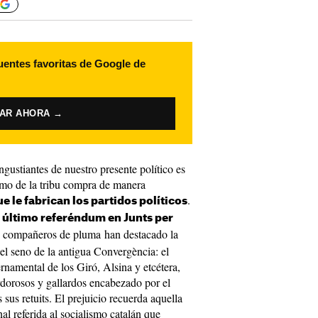
uentes favoritas de Google de
VAR AHORA →
gustiantes de nuestro presente político es
ismo de la tribu compra de manera
.
ue le fabrican los partidos políticos
l
último referéndum en Junts per
e compañeros de pluma han destacado la
el seno de la antigua Convergència: el
namental de los Giró, Alsina y etcétera,
ardorosos y gallardos encabezado por el
sus retuits. El prejuicio recuerda aquella
al referida al socialismo catalán que