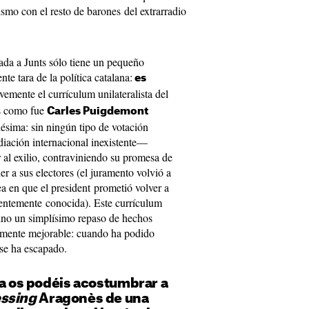
ismo con el resto de barones del extrarradio
cada a Junts sólo tiene un pequeño
nte tara de la política catalana:
es
emente el currículum unilateralista del
os como fue
Carles Puigdemont
sima: sin ningún tipo de votación
iación internacional inexistente—
 al exilio, contraviniendo su promesa de
er a sus electores (el juramento volvió a
 en que el president prometió volver a
ientemente conocida). Este currículum
 sino un simplísimo repaso de hechos
tamente mejorable: cuando ha podido
 se ha escapado.
ya os podéis acostumbrar a
essing
Aragonès de una