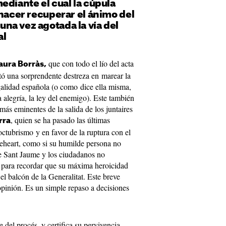
ediante el cual la cúpula
 hacer recuperar el ánimo del
na vez agotada la vía del
al
que con todo el lío del acta
aura Borràs,
tó una sorprendente destreza en marear la
egalidad española (o como dice ella misma,
alegría, la ley del enemigo). Este también
más eminentes de la salida de los juntaires
, quien se ha pasado las últimas
rra
ctubrismo y en favor de la ruptura con el
veheart, como si su humilde persona no
e Sant Jaume y los ciudadanos no
para recordar que su máxima heroicidad
 el balcón de la Generalitat. Este breve
 opinión. Es un simple repaso a decisiones
 del procés, y certifica su pervivencia