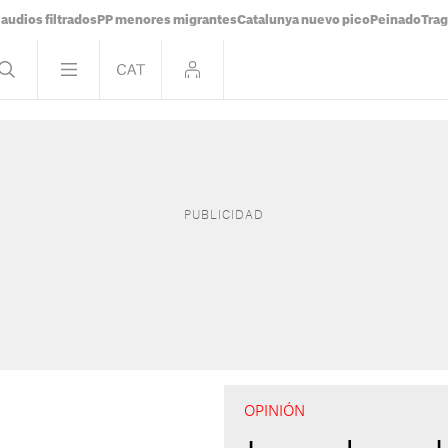
audios filtrados
PP menores migrantes
Catalunya nuevo pico
Peinado
Trag
OPINIÓN