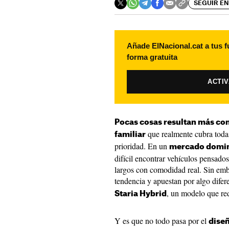
SEGUIR EN
Añade ElNacional.cat a tus f
forma gratuita
ACTI
Pocas cosas resultan más co
que realmente cubra todas
familiar
prioridad. En un
mercado domin
difícil encontrar vehículos pensado
largos con comodidad real. Sin em
tendencia y apuestan por algo difer
, un modelo que red
Staria Hybrid
Y es que no todo pasa por el
diseñ