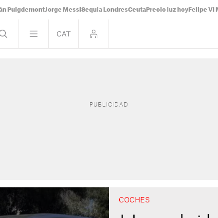
ián Puigdemont
Jorge Messi
Sequía Londres
Ceuta
Precio luz hoy
Felipe VI 
COCHES