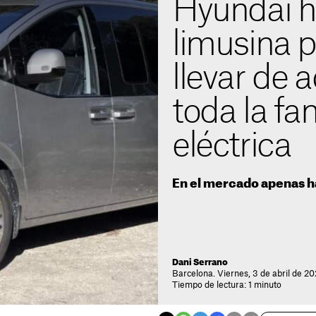
Hyundai h
limusina p
llevar de
toda la fam
eléctrica
En el mercado apenas h
Dani Serrano
Barcelona. Viernes, 3 de abril de 20
Tiempo de lectura: 1 minuto