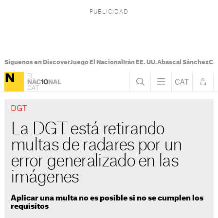
Síguenos en Discover
Juego El Nacional
Irán EE. UU.
Abascal Sánchez
Con
DGT
La DGT está retirando
multas de radares por un
error generalizado en las
imágenes
Aplicar una multa no es posible si no se cumplen los
requisitos