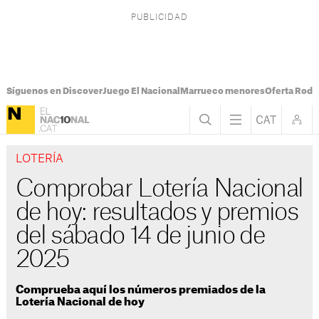
Síguenos en Discover
Juego El Nacional
Marrueco menores
Oferta Rodri
LOTERÍA
Comprobar Lotería Nacional
de hoy: resultados y premios
del sábado 14 de junio de
2025
Comprueba aquí los números premiados de la
Lotería Nacional de hoy