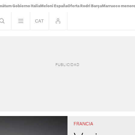
mátum Gobierno Italia
Meloni España
Oferta Rodri Barça
Marrueco menor
FRANCIA