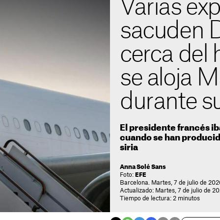
Varias exp
sacuden 
cerca del 
se aloja 
durante su 
El presidente francés i
cuando se han producido
siria
Anna Solé Sans
Foto:
EFE
Barcelona. Martes, 7 de julio de 202
Actualizado: Martes, 7 de julio de 20
Tiempo de lectura: 2 minutos