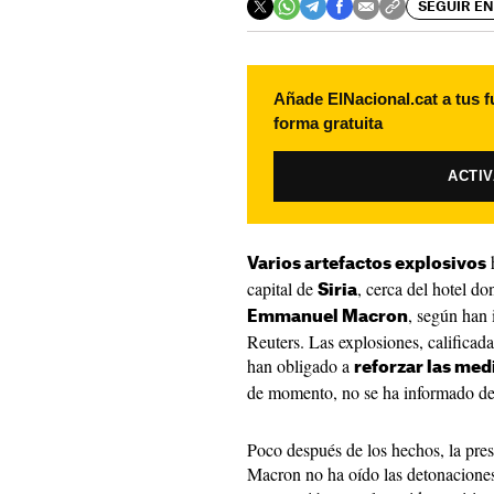
SEGUIR EN
Añade ElNacional.cat a tus f
forma gratuita
ACTI
h
Varios artefactos explosivos
capital de
, cerca del hotel do
Siria
, según han 
Emmanuel Macron
Reuters. Las explosiones, calificada
han obligado a
reforzar las med
de momento, no se ha informado de 
Poco después de los hechos, la pre
Macron no ha oído las detonaciones