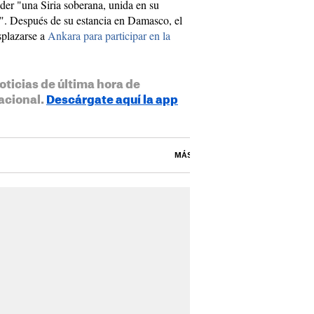
nder "una Siria soberana, unida en su
s". Después de su estancia en Damasco, el
splazarse a
Ankara para participar en la
oticias de última hora de
acional.
Descárgate aquí la app
MÁS