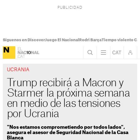
Síguenos en Discover
Juego El Nacional
Rodri Barça
Tiempo violento Ca
UCRANIA
Trump recibirá a Macron y
Starmer la próxima semana
en medio de las tensiones
por Ucrania
"Nos estamos comprometiendo por todos lados",
asegura el asesor de Seguridad Nacional de la Casa
Blanca