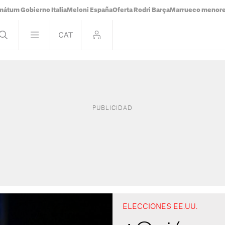
mátum Gobierno Italia
Meloni España
Oferta Rodri Barça
Marrueco menor
ELECCIONES EE.UU.