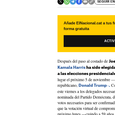
SEGUIR EN
Añade ElNacional.cat a tus f
forma gratuita
ACTI
Después del paso al costado de
Jo
Kamala Harris
ha sido elegid
a las elecciones presidencial
lugar el próximo 5 de noviembre —
republicano,
–
Co
Donald Trump
.
este viernes a los delegados necesa
nominada del Partido Demócrata, de
votos necesarios para ser confirma
que la votación virtual de compromi
próximo lunes —cuándo a 59 años se