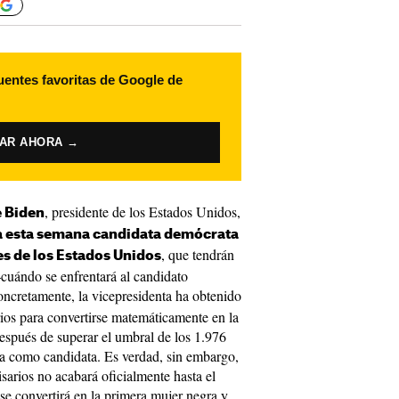
uentes favoritas de Google de
VAR AHORA →
, presidente de los Estados Unidos,
e Biden
a esta semana candidata demócrata
, que tendrán
es de los Estados Unidos
cuándo se enfrentará al candidato
ncretamente, la vicepresidenta ha obtenido
rios para convertirse matemáticamente en la
spués de superar el umbral de los 1.976
da como candidata. Es verdad, sin embargo,
sarios no acabará oficialmente hasta el
 convertirá en la primera mujer negra y