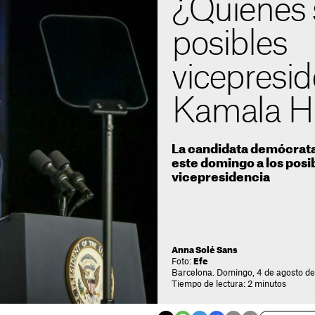
¿Quiénes 
posibles
vicepresi
Kamala Ha
La candidata demócrata 
este domingo a los posib
vicepresidencia
Anna Solé Sans
Foto:
Efe
Barcelona. Domingo, 4 de agosto de
Tiempo de lectura: 2 minutos