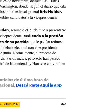
iales de noviembre, destaca Efe. Harris
Washington, donde, según el diario que cita
os por el exfiscal general
Eric Holder,
sibles candidatos a la vicepresidencia.
renunció el 21 de julio a presentarse
Biden,
a vicepresidenta,
cediendo a la presión
que le pedían retirarse
s de su partido
l debate electoral con el expresidente
e junio. Normalmente, el proceso de
ardar varios meses, pero solo han pasado
ró de la contienda y Harris se convirtió en
oticias de última hora de
acional.
Descárgate aquí la app
 UNIDOS 2024
MÁS