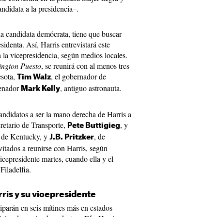
ndidata a la presidencia–.
la candidata demócrata, tiene que buscar
identa. Así, Harris entrevistará este
 la vicepresidencia, según medios locales.
ngton Puesto
, se reunirá con al menos tres
esota,
, el gobernador de
Tim Walz
senador
, antiguo astronauta.
Mark Kelly
candidatos a ser la mano derecha de Harris a
cretario de Transporte,
, y
Pete Buttigieg
de Kentucky, y
, de
J.B. Pritzker
nvitados a reunirse con Harris, según
icepresidente martes, cuando ella y el
Filadelfia.
ris y su vicepresidente
iparán en seis mítines más en estados