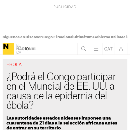
Síguenos en Discover
Juego El Nacional
Ultimátum Gobierno Italia
Melon
EBOLA
¿Podrá el Congo participar
en el Mundial de EE. UU. a
causa de la epidemia del
ébola?
Las autoridades estadounidenses imponen una
cuarentena de 21 días a la selección africana antes
de entrar en su territorio