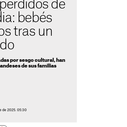
 perdidos de
ia: bebés
os tras un
ado
adas por sesgo cultural, han
andeses de sus familias
e de 2025. 05:30