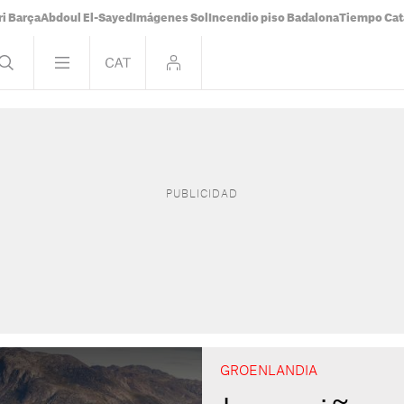
i Barça
Abdoul El-Sayed
Imágenes Sol
Incendio piso Badalona
Tiempo Cat
GROENLANDIA