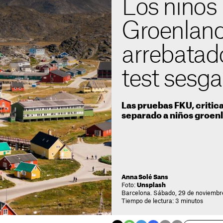
Los niños
Groenland
arrebatad
test sesg
Las pruebas FKU, critic
separado a niños groenl
Anna Solé Sans
Foto:
Unsplash
Barcelona. Sábado, 29 de noviembr
Tiempo de lectura: 3 minutos