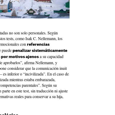
ctadas no son solo personales. Según
tos tests, como Isak C. Nellemann, los
 emocionales con
referencias
ue puede
penalizar sistemáticamente
a su capacidad
s por motivos ajenos
ble aprobarlos”, afirma Nellemann, y
pone considerar que la comunicación inuit
– es inferior o “incivilizada”. En el caso de
lizada mientras estaba embarazada,
 competencias parentales”. Según su
parte en este test, sin traducción ni ajuste
ernativas reales para conservar a su hija,