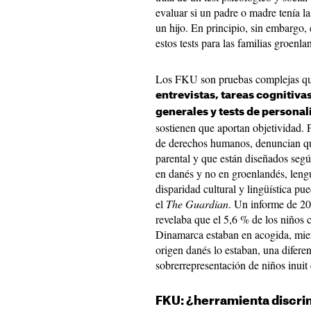
evaluar si un padre o madre tenía l
un hijo. En principio, sin embargo,
estos tests para las familias groen
Los FKU son pruebas complejas qu
entrevistas, tareas cognitiv
generales y tests de persona
sostienen que aportan objetividad. P
de derechos humanos, denuncian qu
parental y que están diseñados seg
en danés y no en groenlandés, len
disparidad cultural y lingüística pu
el
The Guardian
. Un informe de 20
revelaba que el 5,6 % de los niños
Dinamarca estaban en acogida, mien
origen danés lo estaban, una diferen
sobrerrepresentación de niños inuit 
FKU: ¿herramienta discri