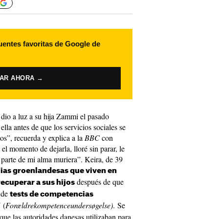
uentes favoritas de Google de
VAR AHORA →
io a luz a su hija Zammi el pasado
lla antes de que los servicios sociales se
os”, recuerda y explica a la
BBC
con
el momento de dejarla, lloré sin parar, le
 parte de mi alma muriera”. Keira, de 39
ias groenlandesas que viven en
después de que
ecuperar a sus hijos
 de
tests de competencias
 (
Forældrekompetenceundersøgelse)
. Se
l que las autoridades danesas utilizaban para