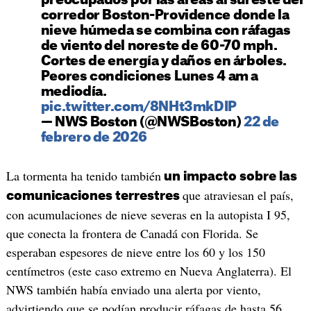
preocupados por las áreas al sureste del
corredor Boston-Providence donde la
nieve húmeda se combina con ráfagas
de viento del noreste de 60-70 mph.
Cortes de energía y daños en árboles.
Peores condiciones Lunes 4 am a
mediodía.
pic.twitter.com/8NHt3mkDIP
— NWS Boston (@NWSBoston)
22 de
febrero de 2026
La tormenta ha tenido también
un impacto sobre las
que atraviesan el país,
comunicaciones terrestres
con acumulaciones de nieve severas en la autopista I 95,
que conecta la frontera de Canadá con Florida. Se
esperaban espesores de nieve entre los 60 y los 150
centímetros (este caso extremo en Nueva Anglaterra). El
NWS también había enviado una alerta por viento,
advirtiendo que se podían producir ráfagas de hasta 56