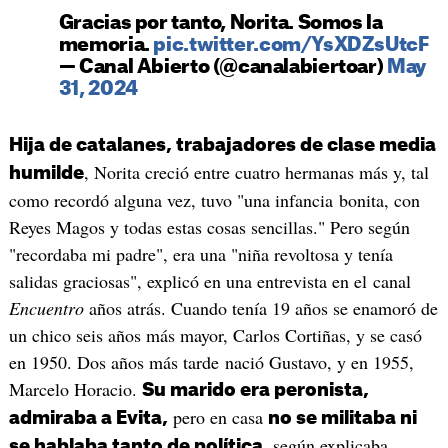
Gracias por tanto, Norita. Somos la
memoria.
pic.twitter.com/YsXDZsUtcF
— Canal Abierto (@canalabiertoar)
May
31, 2024
Hija de catalanes, trabajadores de clase media
, Norita creció entre cuatro hermanas más y, tal
humilde
como recordó alguna vez, tuvo "una infancia bonita, con
Reyes Magos y todas estas cosas sencillas." Pero según
"recordaba mi padre", era una "niña revoltosa y tenía
salidas graciosas", explicó en una entrevista en el canal
Encuentro
años atrás. Cuando tenía 19 años se enamoró de
un chico seis años más mayor, Carlos Cortiñas, y se casó
en 1950. Dos años más tarde nació Gustavo, y en 1955,
Marcelo Horacio.
Su marido era peronista,
pero en casa
admiraba a Evita,
no se militaba ni
, según explicaba
se hablaba tanto de política