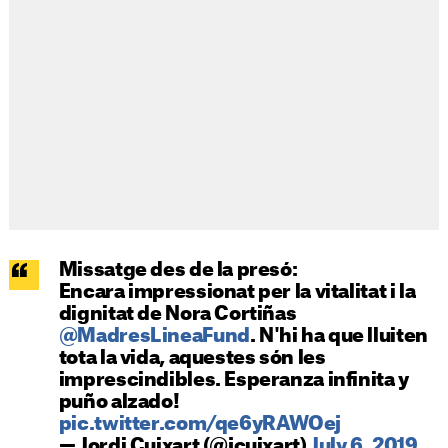
Missatge des de la presó:
Encara impressionat per la vitalitat i la
dignitat de Nora Cortiñas
@MadresLineaFund
. N'hi ha que lluiten
tota la vida, aquestes són les
imprescindibles. Esperanza infinita y
puño alzado!
pic.twitter.com/qe6yRAWOej
— Jordi Cuixart (@jcuixart)
July 6, 2019