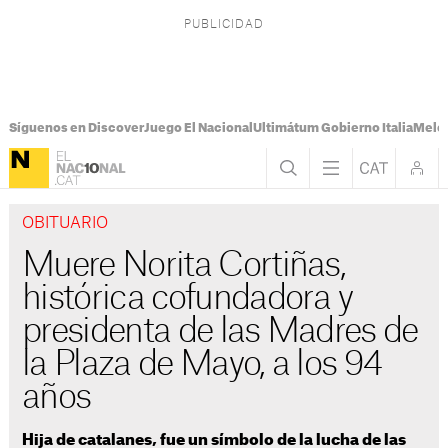
Síguenos en Discover
Juego El Nacional
Ultimátum Gobierno Italia
Melon
OBITUARIO
Muere Norita Cortiñas,
histórica cofundadora y
presidenta de las Madres de
la Plaza de Mayo, a los 94
años
Hija de catalanes, fue un símbolo de la lucha de las