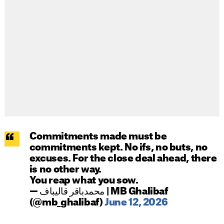
Commitments made must be
commitments kept. No ifs, no buts, no
excuses. For the close deal ahead, there
is no other way.
You reap what you sow.
— محمدباقر قالیباف | MB Ghalibaf
(@mb_ghalibaf)
June 12, 2026