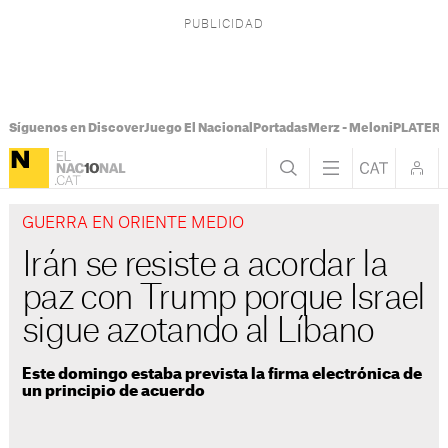
Síguenos en Discover
Juego El Nacional
Portadas
Merz - Meloni
PLATER T
GUERRA EN ORIENTE MEDIO
Irán se resiste a acordar la
paz con Trump porque Israel
sigue azotando al Líbano
Este domingo estaba prevista la firma electrónica de
un principio de acuerdo