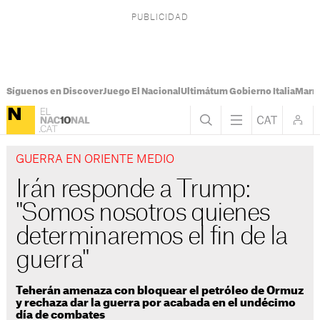
Síguenos en Discover
Juego El Nacional
Ultimátum Gobierno Italia
Marr
GUERRA EN ORIENTE MEDIO
Irán responde a Trump:
"Somos nosotros quienes
determinaremos el fin de la
guerra"
Teherán amenaza con bloquear el petróleo de Ormuz
y rechaza dar la guerra por acabada en el undécimo
día de combates